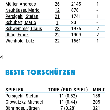
Müller, Andreas
26
2145
1
-
Neuhäuser, Mario
12
876
-
-
Persigehl, Stefan
21
1741
1
-
Schubert, Mario
1
30
-
-
Schwemmer, Claus
23
1975
2
-
Uhlig, Frank
22
1909
2
-
Wienhold, Lutz
22
1561
1
-
>|
BESTE TORSCHÜTZEN
SPIELER
TORE (PRO SPIEL)
MINUTE
Persigehl, Stefan
11 (0.52)
158
Glowatzky, Michael
11 (0.44)
205
Bähringer, Jürgen
7 (0.28)
321