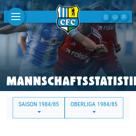
AKTUELLES
1. MANNSCHAFT
FRAUEN
CAMPUS
MANNSCHAFTSSTATISTI
CLUB
SAISON 1984/85
OBERLIGA 1984/85
CLUBMITGLIEDSCHAFT
BUSINESS
SÜDKURVE