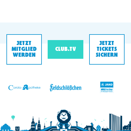
JETZT
JETZT
MITGLIED
CLUB.TV
TICKETS
WERDEN
SICHERN
v