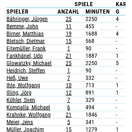
SPIELE
KART
TICKETING
SPIELER
ANZAHL
MINUTEN
G
G
Bähringer, Jürgen
25
2250
4
-
Bemme, John
11
455
-
-
Birner, Matthias
19
1688
4
-
Bletsch, Dietmar
15
568
-
-
Eitemüller, Frank
1
90
-
-
Fankhänel, Udo
21
1887
1
-
Glowatzky, Michael
25
2250
5
-
Heidrich, Steffen
1
90
-
-
Heß, Uwe
7
332
-
-
Ihle, Wolfgang
10
713
1
-
Illing, Jörg
12
891
1
-
Köhler, Sven
7
329
-
-
Kompalla, Michael
6
494
-
-
Krahnke, Wolfgang
21
1846
-
-
Meier, Jens
5
341
-
-
Müller, Joachim
15
1279
1
-