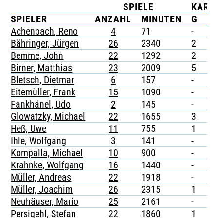
SPIELE
KART
TICKETING
SPIELER
ANZAHL
MINUTEN
G
G
Achenbach, Reno
4
71
-
-
Bähringer, Jürgen
26
2340
2
-
Bemme, John
22
1292
2
-
Birner, Matthias
23
2009
5
-
Bletsch, Dietmar
6
157
-
-
Eitemüller, Frank
15
1090
-
-
Fankhänel, Udo
2
145
-
-
Glowatzky, Michael
22
1655
3
-
Heß, Uwe
11
755
1
-
Ihle, Wolfgang
3
141
-
-
Kompalla, Michael
10
900
-
-
Krahnke, Wolfgang
16
1440
-
-
Müller, Andreas
22
1918
-
-
Müller, Joachim
26
2315
1
-
Neuhäuser, Mario
25
2161
-
-
Persigehl, Stefan
22
1860
1
-