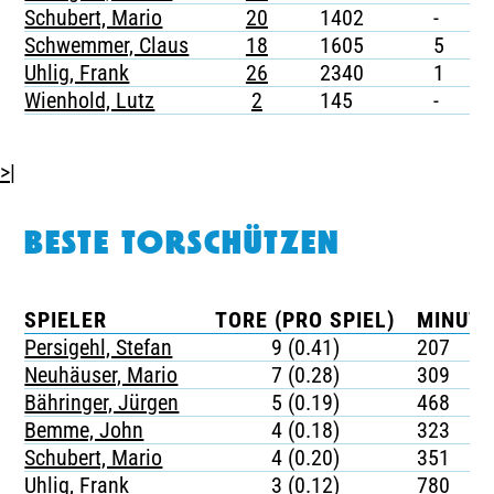
Schubert, Mario
20
1402
-
-
Schwemmer, Claus
18
1605
5
-
Uhlig, Frank
26
2340
1
-
Wienhold, Lutz
2
145
-
-
>|
BESTE TORSCHÜTZEN
SPIELER
TORE (PRO SPIEL)
MINUTE
Persigehl, Stefan
9 (0.41)
207
Neuhäuser, Mario
7 (0.28)
309
Bähringer, Jürgen
5 (0.19)
468
Bemme, John
4 (0.18)
323
Schubert, Mario
4 (0.20)
351
Uhlig, Frank
3 (0.12)
780