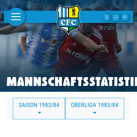
AKTUELLES
1. MANNSCHAFT
FRAUEN
CAMPUS
MANNSCHAFTSSTATISTI
CLUB
SAISON 1983/84
OBERLIGA 1983/84
CLUBMITGLIEDSCHAFT
BUSINESS
SÜDKURVE