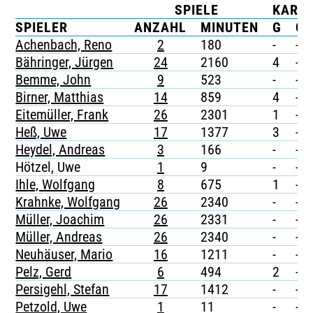
SPIELE
KART
TICKETING
SPIELER
ANZAHL
MINUTEN
G
G/
Achenbach, Reno
2
180
-
-
Bähringer, Jürgen
24
2160
4
-
Bemme, John
9
523
-
-
Birner, Matthias
14
859
4
-
Eitemüller, Frank
26
2301
1
-
Heß, Uwe
17
1377
3
-
Heydel, Andreas
3
166
-
-
Hötzel, Uwe
1
9
-
-
Ihle, Wolfgang
8
675
1
-
Krahnke, Wolfgang
26
2340
-
-
Müller, Joachim
26
2331
-
-
Müller, Andreas
26
2340
-
-
Neuhäuser, Mario
16
1211
-
-
Pelz, Gerd
6
494
2
-
Persigehl, Stefan
17
1412
-
-
Petzold, Uwe
1
11
-
-