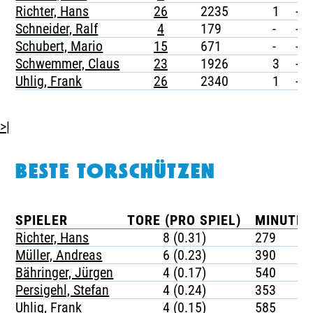
Richter, Hans
26
2235
1
-
Schneider, Ralf
4
179
-
-
Schubert, Mario
15
671
-
-
Schwemmer, Claus
23
1926
3
-
Uhlig, Frank
26
2340
1
-
>|
BESTE TORSCHÜTZEN
SPIELER
TORE (PRO SPIEL)
MINUTEN
Richter, Hans
8 (0.31)
279
Müller, Andreas
6 (0.23)
390
Bähringer, Jürgen
4 (0.17)
540
Persigehl, Stefan
4 (0.24)
353
Uhlig, Frank
4 (0.15)
585