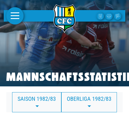
AKTUELLES
1. MANNSCHAFT
FRAUEN
CAMPUS
MANNSCHAFTSSTATISTI
CLUB
SAISON 1982/83
OBERLIGA 1982/83
CLUBMITGLIEDSCHAFT
BUSINESS
SÜDKURVE