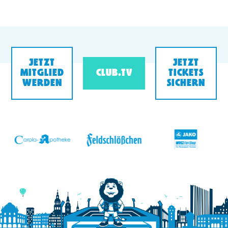
JETZT
JETZT
MITGLIED
CLUB.TV
TICKETS
WERDEN
SICHERN
v