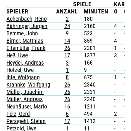
SPIELE
KART
TICKETING
SPIELER
ANZAHL
MINUTEN
G
G/
Achenbach, Reno
2
180
-
-
Bähringer, Jürgen
24
2160
4
-
Bemme, John
9
523
-
-
Birner, Matthias
14
859
4
-
Eitemüller, Frank
26
2301
1
-
Heß, Uwe
17
1377
3
-
Heydel, Andreas
3
166
-
-
Hötzel, Uwe
1
9
-
-
Ihle, Wolfgang
8
675
1
-
Krahnke, Wolfgang
26
2340
-
-
Müller, Joachim
26
2331
-
-
Müller, Andreas
26
2340
-
-
Neuhäuser, Mario
16
1211
-
-
Pelz, Gerd
6
494
2
-
Persigehl, Stefan
17
1412
-
-
Petzold, Uwe
1
11
-
-