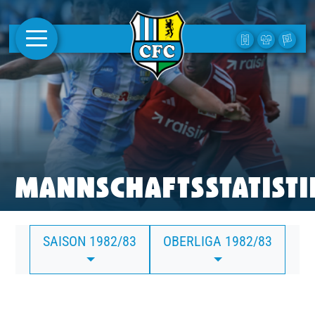
AKTUELLES
1. MANNSCHAFT
FRAUEN
CAMPUS
MANNSCHAFTSSTATISTI
CLUB
SAISON 1982/83
OBERLIGA 1982/83
CLUBMITGLIEDSCHAFT
BUSINESS
SÜDKURVE