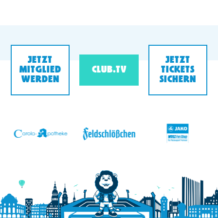
JETZT
JETZT
MITGLIED
CLUB.TV
TICKETS
WERDEN
SICHERN
v