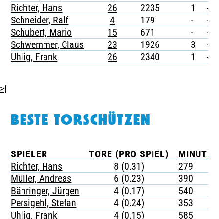
Richter, Hans
26
2235
1
-
Schneider, Ralf
4
179
-
-
Schubert, Mario
15
671
-
-
Schwemmer, Claus
23
1926
3
-
Uhlig, Frank
26
2340
1
-
>|
BESTE TORSCHÜTZEN
SPIELER
TORE (PRO SPIEL)
MINUTEN
Richter, Hans
8 (0.31)
279
Müller, Andreas
6 (0.23)
390
Bähringer, Jürgen
4 (0.17)
540
Persigehl, Stefan
4 (0.24)
353
Uhlig, Frank
4 (0.15)
585