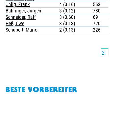
Uhlig, Frank
4 (0.16)
563
Bähringer, Jürgen
3 (0.12)
780
Schneider, Ralf
3 (0.60)
69
Heß, Uwe
3 (0.13)
720
Schubert, Mario
2 (0.13)
226
>|
BESTE VORBEREITER