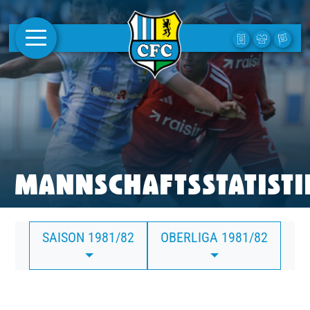
AKTUELLES
1. MANNSCHAFT
FRAUEN
CAMPUS
MANNSCHAFTSSTATISTI
CLUB
SAISON 1981/82
OBERLIGA 1981/82
CLUBMITGLIEDSCHAFT
BUSINESS
SÜDKURVE