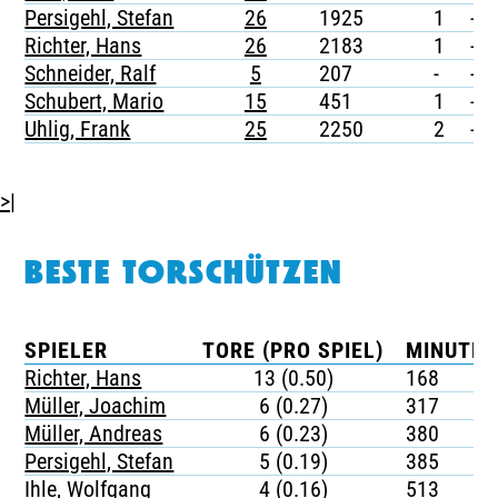
Persigehl, Stefan
26
1925
1
-
Richter, Hans
26
2183
1
-
Schneider, Ralf
5
207
-
-
Schubert, Mario
15
451
1
-
Uhlig, Frank
25
2250
2
-
>|
BESTE TORSCHÜTZEN
SPIELER
TORE (PRO SPIEL)
MINUTEN
Richter, Hans
13 (0.50)
168
Müller, Joachim
6 (0.27)
317
Müller, Andreas
6 (0.23)
380
Persigehl, Stefan
5 (0.19)
385
Ihle, Wolfgang
4 (0.16)
513