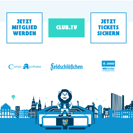
JETZT
JETZT
MITGLIED
CLUB.TV
TICKETS
WERDEN
SICHERN
v