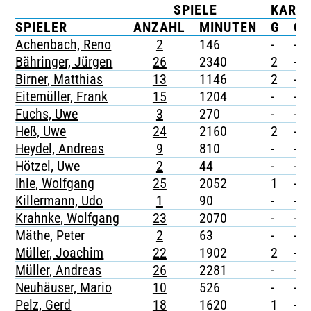
SPIELE
KART
TICKETING
SPIELER
ANZAHL
MINUTEN
G
G/
Achenbach, Reno
2
146
-
-
Bähringer, Jürgen
26
2340
2
-
Birner, Matthias
13
1146
2
-
Eitemüller, Frank
15
1204
-
-
Fuchs, Uwe
3
270
-
-
Heß, Uwe
24
2160
2
-
Heydel, Andreas
9
810
-
-
Hötzel, Uwe
2
44
-
-
Ihle, Wolfgang
25
2052
1
-
Killermann, Udo
1
90
-
-
Krahnke, Wolfgang
23
2070
-
-
Mäthe, Peter
2
63
-
-
Müller, Joachim
22
1902
2
-
Müller, Andreas
26
2281
-
-
Neuhäuser, Mario
10
526
-
-
Pelz, Gerd
18
1620
1
-