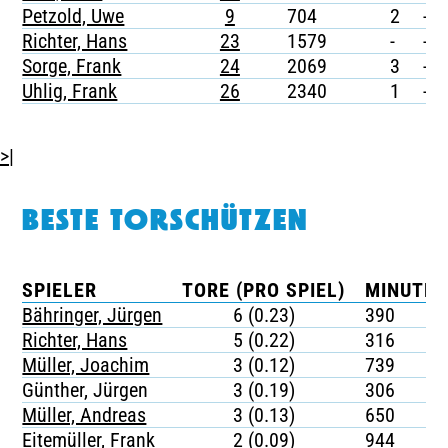
Petzold, Uwe
9
704
2
-
Richter, Hans
23
1579
-
-
Sorge, Frank
24
2069
3
-
Uhlig, Frank
26
2340
1
-
>|
BESTE TORSCHÜTZEN
SPIELER
TORE (PRO SPIEL)
MINUTEN
Bähringer, Jürgen
6 (0.23)
390
Richter, Hans
5 (0.22)
316
Müller, Joachim
3 (0.12)
739
Günther, Jürgen
3 (0.19)
306
Müller, Andreas
3 (0.13)
650
Eitemüller, Frank
2 (0.09)
944