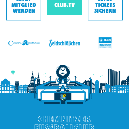
MITGLIED
CLUB.TV
TICKETS
WERDEN
SICHERN
v
CHEMNITZER
FUSSBALLCLUB