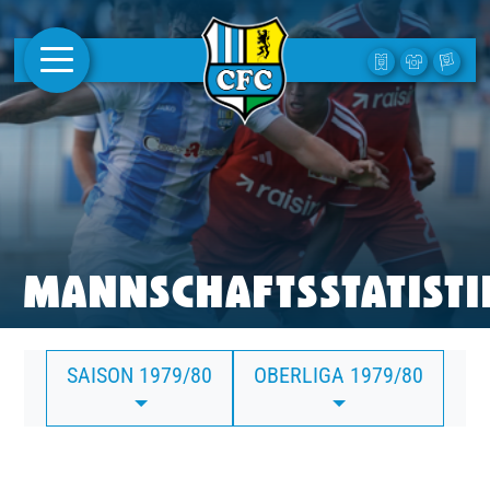
AKTUELLES
1. MANNSCHAFT
FRAUEN
CAMPUS
MANNSCHAFTSSTATISTI
CLUB
SAISON 1979/80
OBERLIGA 1979/80
CLUBMITGLIEDSCHAFT
BUSINESS
SÜDKURVE