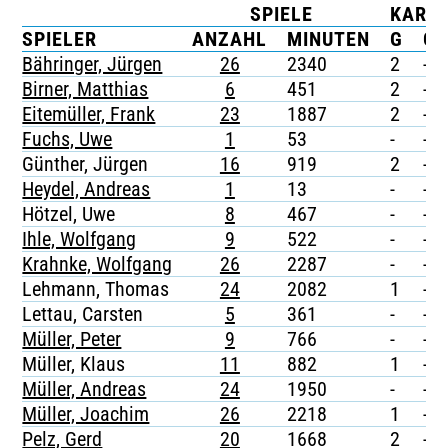
SPIELE
KART
TICKETING
SPIELER
ANZAHL
MINUTEN
G
G/
Bähringer, Jürgen
26
2340
2
-
Birner, Matthias
6
451
2
-
Eitemüller, Frank
23
1887
2
-
Fuchs, Uwe
1
53
-
-
Günther, Jürgen
16
919
2
-
Heydel, Andreas
1
13
-
-
Hötzel, Uwe
8
467
-
-
Ihle, Wolfgang
9
522
-
-
Krahnke, Wolfgang
26
2287
-
-
Lehmann, Thomas
24
2082
1
-
Lettau, Carsten
5
361
-
-
Müller, Peter
9
766
-
-
Müller, Klaus
11
882
1
-
Müller, Andreas
24
1950
-
-
Müller, Joachim
26
2218
1
-
Pelz, Gerd
20
1668
2
-