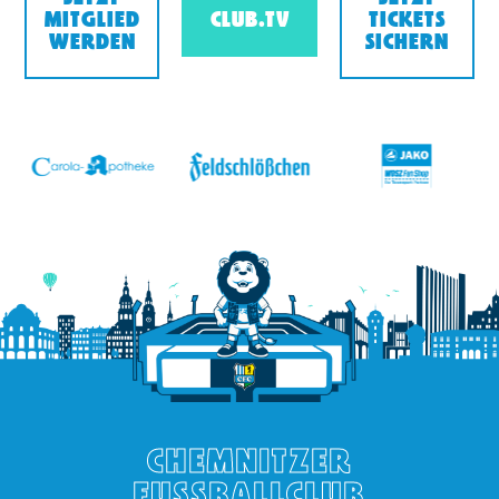
MITGLIED
CLUB.TV
TICKETS
WERDEN
SICHERN
v
CHEMNITZER
FUSSBALLCLUB