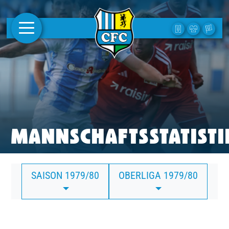
AKTUELLES
1. MANNSCHAFT
FRAUEN
CAMPUS
MANNSCHAFTSSTATISTI
CLUB
SAISON 1979/80
OBERLIGA 1979/80
CLUBMITGLIEDSCHAFT
BUSINESS
SÜDKURVE