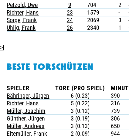
Petzold, Uwe
9
704
2
-
Richter, Hans
23
1579
-
-
Sorge, Frank
24
2069
3
-
Uhlig, Frank
26
2340
1
-
>|
BESTE TORSCHÜTZEN
SPIELER
TORE (PRO SPIEL)
MINUTEN
Bähringer, Jürgen
6 (0.23)
390
Richter, Hans
5 (0.22)
316
Müller, Joachim
3 (0.12)
739
Günther, Jürgen
3 (0.19)
306
Müller, Andreas
3 (0.13)
650
Eitemüller, Frank
2 (0.09)
944