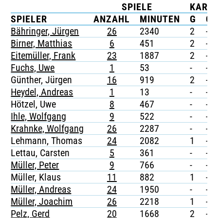
SPIELE
KART
TICKETING
SPIELER
ANZAHL
MINUTEN
G
G/
Bähringer, Jürgen
26
2340
2
-
Birner, Matthias
6
451
2
-
Eitemüller, Frank
23
1887
2
-
Fuchs, Uwe
1
53
-
-
Günther, Jürgen
16
919
2
-
Heydel, Andreas
1
13
-
-
Hötzel, Uwe
8
467
-
-
Ihle, Wolfgang
9
522
-
-
Krahnke, Wolfgang
26
2287
-
-
Lehmann, Thomas
24
2082
1
-
Lettau, Carsten
5
361
-
-
Müller, Peter
9
766
-
-
Müller, Klaus
11
882
1
-
Müller, Andreas
24
1950
-
-
Müller, Joachim
26
2218
1
-
Pelz, Gerd
20
1668
2
-