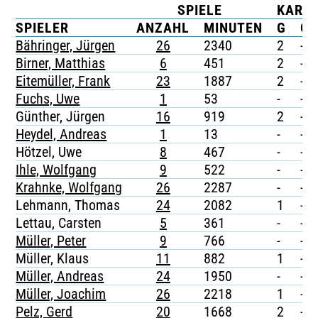
SPIELE
KART
TICKETING
SPIELER
ANZAHL
MINUTEN
G
G/
Bähringer, Jürgen
26
2340
2
-
Birner, Matthias
6
451
2
-
Eitemüller, Frank
23
1887
2
-
Fuchs, Uwe
1
53
-
-
Günther, Jürgen
16
919
2
-
Heydel, Andreas
1
13
-
-
Hötzel, Uwe
8
467
-
-
Ihle, Wolfgang
9
522
-
-
Krahnke, Wolfgang
26
2287
-
-
Lehmann, Thomas
24
2082
1
-
Lettau, Carsten
5
361
-
-
Müller, Peter
9
766
-
-
Müller, Klaus
11
882
1
-
Müller, Andreas
24
1950
-
-
Müller, Joachim
26
2218
1
-
Pelz, Gerd
20
1668
2
-