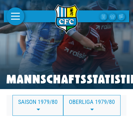
AKTUELLES
1. MANNSCHAFT
FRAUEN
CAMPUS
MANNSCHAFTSSTATISTI
CLUB
SAISON 1979/80
OBERLIGA 1979/80
CLUBMITGLIEDSCHAFT
BUSINESS
SÜDKURVE