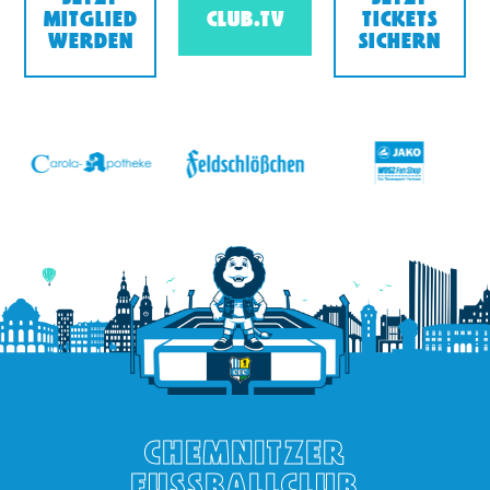
MITGLIED
CLUB.TV
TICKETS
WERDEN
SICHERN
v
CHEMNITZER
FUSSBALLCLUB