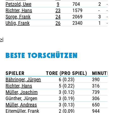
Petzold, Uwe
9
704
2
-
Richter, Hans
23
1579
-
-
Sorge, Frank
24
2069
3
-
Uhlig, Frank
26
2340
1
-
>|
BESTE TORSCHÜTZEN
SPIELER
TORE (PRO SPIEL)
MINUTEN
Bähringer, Jürgen
6 (0.23)
390
Richter, Hans
5 (0.22)
316
Müller, Joachim
3 (0.12)
739
Günther, Jürgen
3 (0.19)
306
Müller, Andreas
3 (0.13)
650
Eitemüller, Frank
2 (0.09)
944