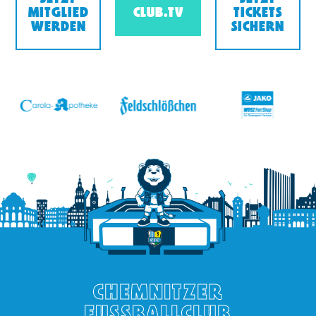
MITGLIED
CLUB.TV
TICKETS
WERDEN
SICHERN
v
CHEMNITZER
FUSSBALLCLUB