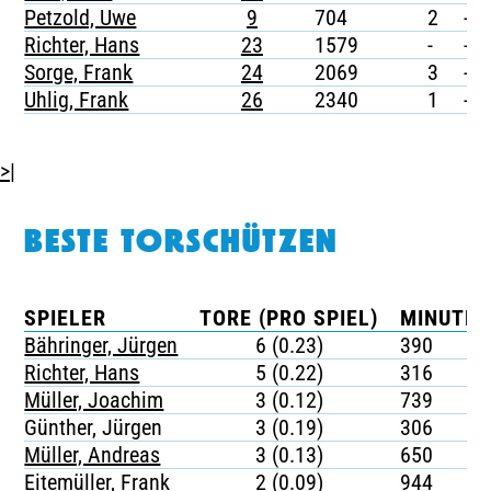
Petzold, Uwe
9
704
2
-
Richter, Hans
23
1579
-
-
Sorge, Frank
24
2069
3
-
Uhlig, Frank
26
2340
1
-
>|
BESTE TORSCHÜTZEN
SPIELER
TORE (PRO SPIEL)
MINUTEN
Bähringer, Jürgen
6 (0.23)
390
Richter, Hans
5 (0.22)
316
Müller, Joachim
3 (0.12)
739
Günther, Jürgen
3 (0.19)
306
Müller, Andreas
3 (0.13)
650
Eitemüller, Frank
2 (0.09)
944