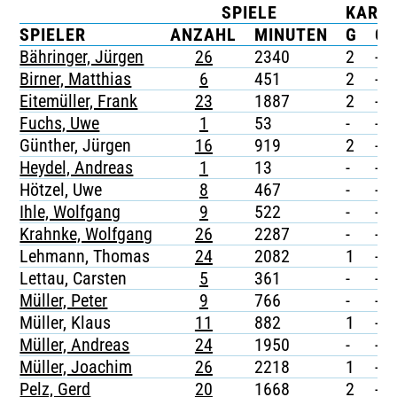
SPIELE
KART
TICKETING
SPIELER
ANZAHL
MINUTEN
G
G/
Bähringer, Jürgen
26
2340
2
-
Birner, Matthias
6
451
2
-
Eitemüller, Frank
23
1887
2
-
Fuchs, Uwe
1
53
-
-
Günther, Jürgen
16
919
2
-
Heydel, Andreas
1
13
-
-
Hötzel, Uwe
8
467
-
-
Ihle, Wolfgang
9
522
-
-
Krahnke, Wolfgang
26
2287
-
-
Lehmann, Thomas
24
2082
1
-
Lettau, Carsten
5
361
-
-
Müller, Peter
9
766
-
-
Müller, Klaus
11
882
1
-
Müller, Andreas
24
1950
-
-
Müller, Joachim
26
2218
1
-
Pelz, Gerd
20
1668
2
-