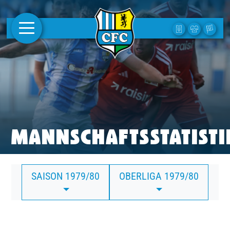
AKTUELLES
1. MANNSCHAFT
FRAUEN
CAMPUS
MANNSCHAFTSSTATISTI
CLUB
SAISON 1979/80
OBERLIGA 1979/80
CLUBMITGLIEDSCHAFT
BUSINESS
SÜDKURVE