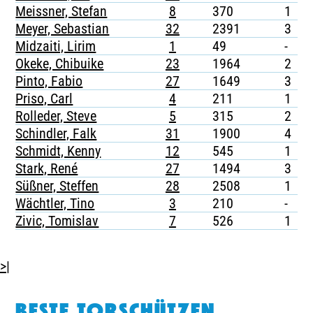
Meissner, Stefan
8
370
1
-
Meyer, Sebastian
32
2391
3
-
Midzaiti, Lirim
1
49
-
-
Okeke, Chibuike
23
1964
2
-
Pinto, Fabio
27
1649
3
-
Priso, Carl
4
211
1
-
Rolleder, Steve
5
315
2
-
Schindler, Falk
31
1900
4
-
Schmidt, Kenny
12
545
1
Stark, René
27
1494
3
-
Süßner, Steffen
28
2508
1
-
Wächtler, Tino
3
210
-
-
Zivic, Tomislav
7
526
1
-
>|
BESTE TORSCHÜTZEN