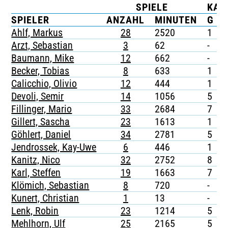
SPIELE
KAR
TICKETING
SPIELER
ANZAHL
MINUTEN
G
Ahlf, Markus
28
2520
1
-
Arzt, Sebastian
3
62
-
-
Baumann, Mike
12
662
-
-
Becker, Tobias
8
633
1
-
Calicchio, Olivio
12
444
1
-
Devoli, Semir
14
1056
5
-
Fillinger, Mario
33
2684
7
-
Gillert, Sascha
23
1613
1
-
Göhlert, Daniel
34
2781
5
-
Jendrossek, Kay-Uwe
6
446
1
-
Kanitz, Nico
32
2752
8
-
Karl, Steffen
19
1663
7
-
Klömich, Sebastian
8
720
-
-
Kunert, Christian
1
13
-
-
Lenk, Robin
23
1214
5
-
Mehlhorn, Ulf
25
2165
5
-