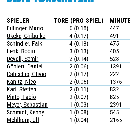
SPIELER
TORE (PRO SPIEL)
MINUTEN 
Fillinger, Mario
6 (0.18)
447
Okeke, Chibuike
4 (0.17)
491
Schindler, Falk
4 (0.13)
475
Lenk, Robin
3 (0.13)
405
Devoli, Semir
2 (0.14)
528
Göhlert, Daniel
2 (0.06)
1391
Calicchio, Olivio
2 (0.17)
222
Kanitz, Nico
2 (0.06)
1376
Karl, Steffen
2 (0.11)
832
Pinto, Fabio
2 (0.07)
825
Meyer, Sebastian
1 (0.03)
2391
Schmidt, Kenny
1 (0.08)
545
Mehlhorn, Ulf
1 (0.04)
2165