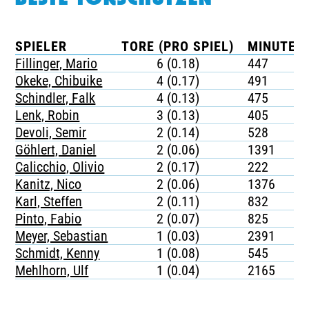
SPIELER
TORE (PRO SPIEL)
MINUTEN 
Fillinger, Mario
6 (0.18)
447
Okeke, Chibuike
4 (0.17)
491
Schindler, Falk
4 (0.13)
475
Lenk, Robin
3 (0.13)
405
Devoli, Semir
2 (0.14)
528
Göhlert, Daniel
2 (0.06)
1391
Calicchio, Olivio
2 (0.17)
222
Kanitz, Nico
2 (0.06)
1376
Karl, Steffen
2 (0.11)
832
Pinto, Fabio
2 (0.07)
825
Meyer, Sebastian
1 (0.03)
2391
Schmidt, Kenny
1 (0.08)
545
Mehlhorn, Ulf
1 (0.04)
2165