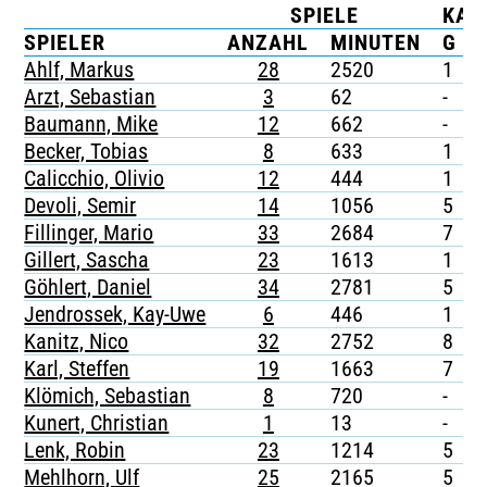
SPIELE
KAR
TICKETING
SPIELER
ANZAHL
MINUTEN
G
Ahlf, Markus
28
2520
1
-
Arzt, Sebastian
3
62
-
-
Baumann, Mike
12
662
-
-
Becker, Tobias
8
633
1
-
Calicchio, Olivio
12
444
1
-
Devoli, Semir
14
1056
5
-
Fillinger, Mario
33
2684
7
-
Gillert, Sascha
23
1613
1
-
Göhlert, Daniel
34
2781
5
-
Jendrossek, Kay-Uwe
6
446
1
-
Kanitz, Nico
32
2752
8
-
Karl, Steffen
19
1663
7
-
Klömich, Sebastian
8
720
-
-
Kunert, Christian
1
13
-
-
Lenk, Robin
23
1214
5
-
Mehlhorn, Ulf
25
2165
5
-