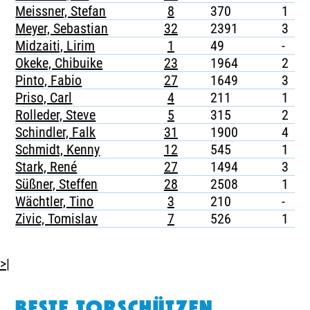
Meissner, Stefan
8
370
1
-
Meyer, Sebastian
32
2391
3
-
Midzaiti, Lirim
1
49
-
-
Okeke, Chibuike
23
1964
2
-
Pinto, Fabio
27
1649
3
-
Priso, Carl
4
211
1
-
Rolleder, Steve
5
315
2
-
Schindler, Falk
31
1900
4
-
Schmidt, Kenny
12
545
1
Stark, René
27
1494
3
-
Süßner, Steffen
28
2508
1
-
Wächtler, Tino
3
210
-
-
Zivic, Tomislav
7
526
1
-
>|
BESTE TORSCHÜTZEN