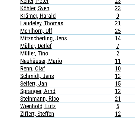
Keller, Peter
23
Köhler, Sven
23
Krämer, Harald
9
Laudeley, Thomas
21
Mehlhorn, Ulf
25
Mitzscherling, Jens
14
Müller, Detlef
7
Müller, Tino
2
Neuhäuser, Mario
11
Renn, Olaf
10
Schmidt, Jens
13
Seifert, Jan
15
Spranger, Arnd
12
Steinmann, Rico
21
Wienhold, Lutz
5
Ziffert, Steffen
12