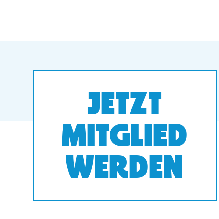
JETZT
MITGLIED
WERDEN