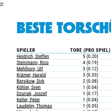
>|
BESTE TORSCH
SPIELER
TORE (PRO SPIEL)
Heidrich, Steffen
5 (0.20)
Steinmann, Rico
4 (0.19)
Mehlhorn, Ulf
3 (0.12)
Krämer, Harald
3 (0.33)
Barsikow, Dirk
2 (0.08)
Köhler, Sven
1 (0.04)
Dzuriak, Joszef
1 (0.17)
Keller, Peter
1 (0.04)
Laudeley, Thomas
1 (0.05)