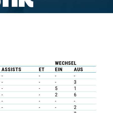
TIK
WECHSEL
ASSISTS
ET
EIN
AUS
-
-
-
-
-
-
-
3
-
-
5
1
-
-
2
6
-
-
-
-
-
-
-
2