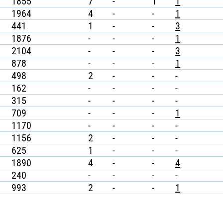
1855
7
-
1
1
1964
4
-
-
1
441
1
-
-
3
1876
-
-
-
1
2104
-
-
-
3
878
-
-
-
1
498
2
-
-
-
162
-
-
-
-
315
-
-
-
-
709
-
-
-
1
1170
-
-
-
-
1156
2
-
-
-
625
1
-
-
-
1890
4
-
-
4
240
-
-
-
-
993
2
-
-
1