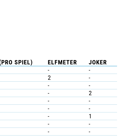
(PRO SPIEL)
ELFMETER
JOKER
-
-
2
-
-
-
-
2
-
-
-
-
-
1
-
-
-
-