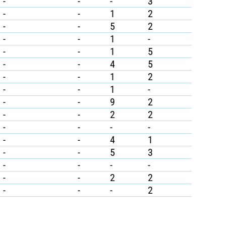
-
-
-
3
-
-
1
2
-
-
5
2
-
-
1
-
-
-
1
5
-
-
4
5
-
-
1
2
-
-
1
-
-
-
9
2
-
-
2
2
-
-
-
-
-
-
4
1
-
-
5
3
-
-
-
-
-
-
2
2
-
-
-
2