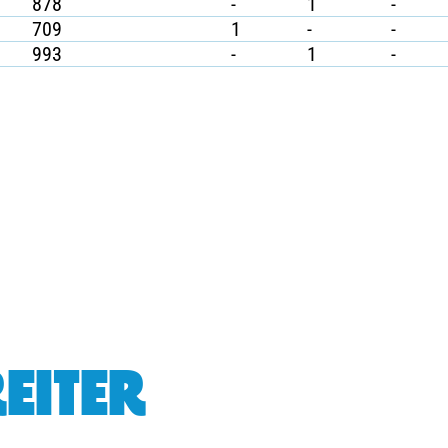
878
-
1
-
709
1
-
-
993
-
1
-
EITER