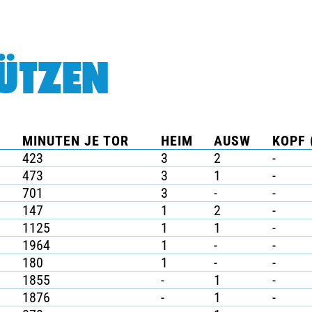
ÜTZEN
MINUTEN JE TOR
HEIM
AUSW
KOPF 
423
3
2
-
473
3
1
-
701
3
-
-
147
1
2
-
1125
1
1
-
1964
1
-
-
180
1
-
-
1855
-
1
-
1876
-
1
-