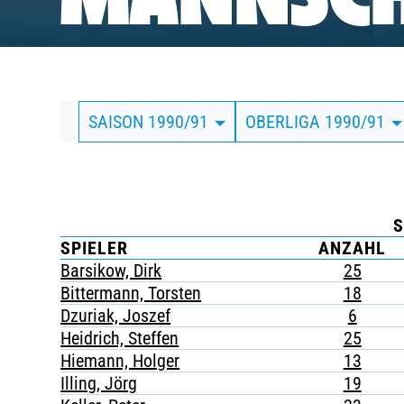
MANNSCH
BUSINESS
SÜDKURVE
SAISON 1990/91
OBERLIGA 1990/91
TICKETING
S
SPIELER
ANZAHL
Barsikow, Dirk
25
Bittermann, Torsten
18
Dzuriak, Joszef
6
Heidrich, Steffen
25
Hiemann, Holger
13
Illing, Jörg
19