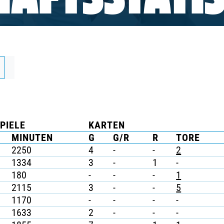
AFTSSTATIS
PIELE
KARTEN
MINUTEN
G
G/R
R
TORE
2250
4
-
-
2
1334
3
-
1
-
180
-
-
-
1
2115
3
-
-
5
1170
-
-
-
-
1633
2
-
-
-