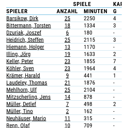
SPIELE
KART
TICKETING
SPIELER
ANZAHL
MINUTEN
G
G
Barsikow, Dirk
25
2250
4
-
Bittermann, Torsten
18
1334
3
-
Dzuriak, Joszef
6
180
-
-
Heidrich, Steffen
25
2115
3
-
Hiemann, Holger
13
1170
-
-
Illing, Jörg
19
1633
2
-
Keller, Peter
23
1855
7
-
Köhler, Sven
23
1964
4
-
Krämer, Harald
9
441
1
-
Laudeley, Thomas
21
1876
-
-
Mehlhorn, Ulf
25
2104
-
-
Mitzscherling, Jens
14
878
-
-
Müller, Detlef
7
498
2
-
Müller, Tino
2
162
-
-
Neuhäuser, Mario
11
315
-
-
Renn, Olaf
10
709
-
-