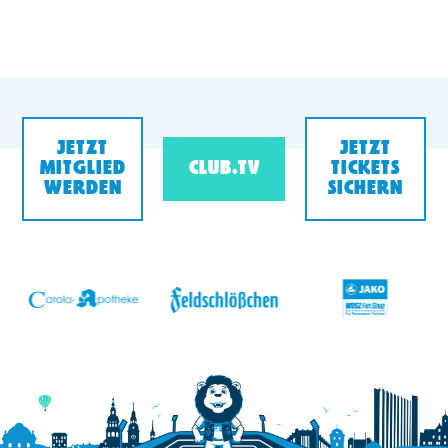
JETZT
JETZT
MITGLIED
CLUB.TV
TICKETS
WERDEN
SICHERN
v