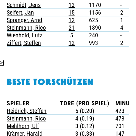
Schmidt, Jens
13
1170
-
-
Seifert, Jan
15
1156
2
-
Spranger, Arnd
12
625
1
-
Steinmann, Rico
21
1890
4
-
Wienhold, Lutz
5
240
-
-
Ziffert, Steffen
12
993
2
-
>|
BESTE TORSCHÜTZEN
SPIELER
TORE (PRO SPIEL)
MINUTE
Heidrich, Steffen
5 (0.20)
423
Steinmann, Rico
4 (0.19)
473
Mehlhorn, Ulf
3 (0.12)
701
Krämer, Harald
3 (0.33)
147