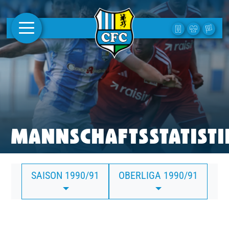
AKTUELLES
1. MANNSCHAFT
FRAUEN
CAMPUS
MANNSCHAFTSSTATISTI
CLUB
SAISON 1990/91
OBERLIGA 1990/91
CLUBMITGLIEDSCHAFT
BUSINESS
SÜDKURVE