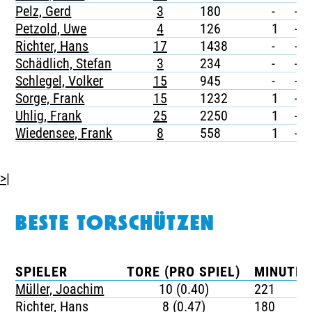
Pelz, Gerd
3
180
-
-
Petzold, Uwe
4
126
1
-
Richter, Hans
17
1438
-
-
Schädlich, Stefan
3
234
-
-
Schlegel, Volker
15
945
-
-
Sorge, Frank
15
1232
1
-
Uhlig, Frank
25
2250
1
-
Wiedensee, Frank
8
558
1
-
>|
BESTE TORSCHÜTZEN
SPIELER
TORE (PRO SPIEL)
MINUTEN
Müller, Joachim
10 (0.40)
221
Richter, Hans
8 (0.47)
180