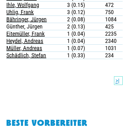
Ihle, Wolfgang
3 (0.15)
472
Uhlig, Frank
3 (0.12)
750
Bähringer, Jürgen
2 (0.08)
1084
Günther, Jürgen
2 (0.13)
425
Eitemüller, Frank
1 (0.04)
2235
Heydel, Andreas
1 (0.04)
2340
Müller, Andreas
1 (0.07)
1031
Schädlich, Stefan
1 (0.33)
234
>|
BESTE VORBEREITER