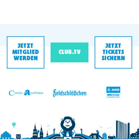
JETZT
JETZT
MITGLIED
CLUB.TV
TICKETS
WERDEN
SICHERN
v