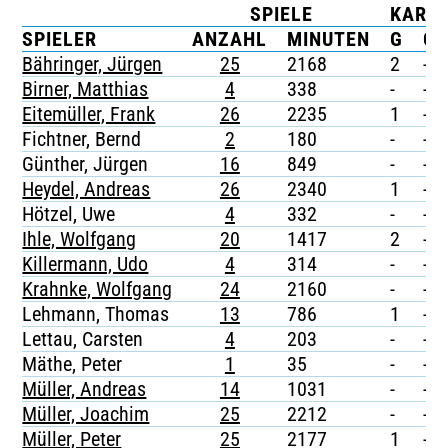
SPIELE
KART
TICKETING
SPIELER
ANZAHL
MINUTEN
G
G/
Bähringer, Jürgen
25
2168
2
-
Birner, Matthias
4
338
-
-
Eitemüller, Frank
26
2235
1
-
Fichtner, Bernd
2
180
-
-
Günther, Jürgen
16
849
-
-
Heydel, Andreas
26
2340
1
-
Hötzel, Uwe
4
332
-
-
Ihle, Wolfgang
20
1417
2
-
Killermann, Udo
4
314
-
-
Krahnke, Wolfgang
24
2160
-
-
Lehmann, Thomas
13
786
1
-
Lettau, Carsten
4
203
-
-
Mäthe, Peter
1
35
-
-
Müller, Andreas
14
1031
-
-
Müller, Joachim
25
2212
-
-
Müller, Peter
25
2177
1
-