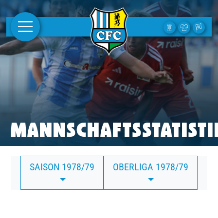
AKTUELLES
1. MANNSCHAFT
FRAUEN
CAMPUS
MANNSCHAFTSSTATISTI
CLUB
SAISON 1978/79
OBERLIGA 1978/79
CLUBMITGLIEDSCHAFT
BUSINESS
SÜDKURVE