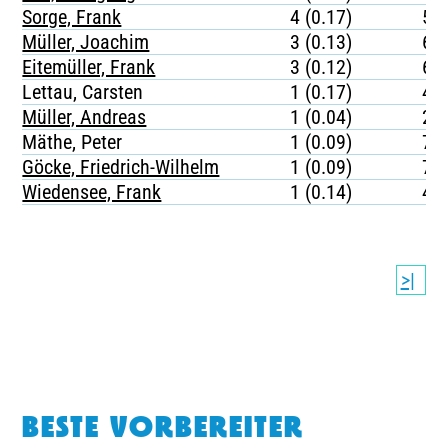
Sorge, Frank
4 (0.17)
52
Müller, Joachim
3 (0.13)
68
Eitemüller, Frank
3 (0.12)
63
Lettau, Carsten
1 (0.17)
45
Müller, Andreas
1 (0.04)
21
Mäthe, Peter
1 (0.09)
79
Göcke, Friedrich-Wilhelm
1 (0.09)
73
Wiedensee, Frank
1 (0.14)
42
>|
BESTE VORBEREITER