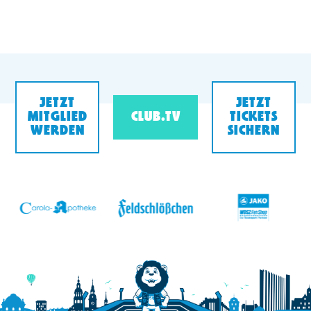
JETZT
JETZT
MITGLIED
CLUB.TV
TICKETS
WERDEN
SICHERN
v