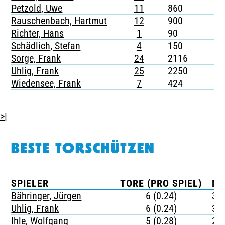
Petzold, Uwe
11
860
1
Rauschenbach, Hartmut
12
900
-
Richter, Hans
1
90
-
Schädlich, Stefan
4
150
-
Sorge, Frank
24
2116
3
Uhlig, Frank
25
2250
2
Wiedensee, Frank
7
424
-
>|
BESTE TORSCHÜTZEN
SPIELER
TORE (PRO SPIEL)
MI
Bähringer, Jürgen
6 (0.24)
37
Uhlig, Frank
6 (0.24)
37
Ihle, Wolfgang
5 (0.28)
25