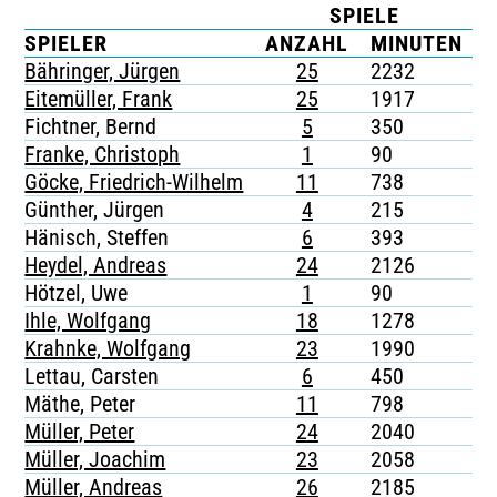
SPIELE
TICKETING
SPIELER
ANZAHL
MINUTEN
Bähringer, Jürgen
25
2232
3
Eitemüller, Frank
25
1917
-
Fichtner, Bernd
5
350
-
Franke, Christoph
1
90
-
Göcke, Friedrich-Wilhelm
11
738
3
Günther, Jürgen
4
215
1
Hänisch, Steffen
6
393
-
Heydel, Andreas
24
2126
-
Hötzel, Uwe
1
90
-
Ihle, Wolfgang
18
1278
-
Krahnke, Wolfgang
23
1990
-
Lettau, Carsten
6
450
-
Mäthe, Peter
11
798
1
Müller, Peter
24
2040
2
Müller, Joachim
23
2058
1
Müller, Andreas
26
2185
1