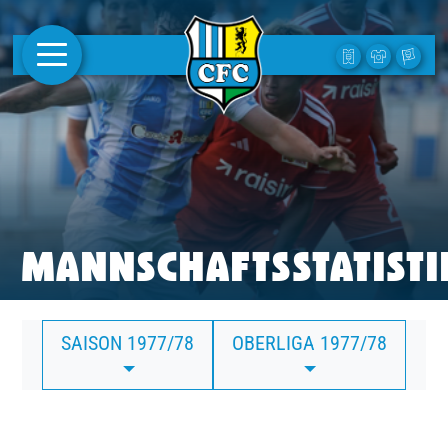
AKTUELLES
1. MANNSCHAFT
FRAUEN
CAMPUS
MANNSCHAFTSSTATISTI
CLUB
SAISON 1977/78
OBERLIGA 1977/78
CLUBMITGLIEDSCHAFT
BUSINESS
SÜDKURVE