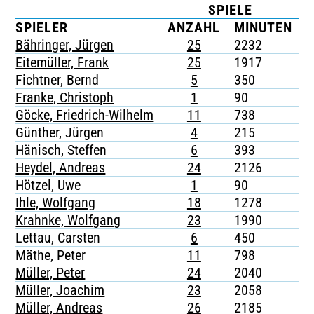
SPIELE
TICKETING
SPIELER
ANZAHL
MINUTEN
Bähringer, Jürgen
25
2232
3
Eitemüller, Frank
25
1917
-
Fichtner, Bernd
5
350
-
Franke, Christoph
1
90
-
Göcke, Friedrich-Wilhelm
11
738
3
Günther, Jürgen
4
215
1
Hänisch, Steffen
6
393
-
Heydel, Andreas
24
2126
-
Hötzel, Uwe
1
90
-
Ihle, Wolfgang
18
1278
-
Krahnke, Wolfgang
23
1990
-
Lettau, Carsten
6
450
-
Mäthe, Peter
11
798
1
Müller, Peter
24
2040
2
Müller, Joachim
23
2058
1
Müller, Andreas
26
2185
1