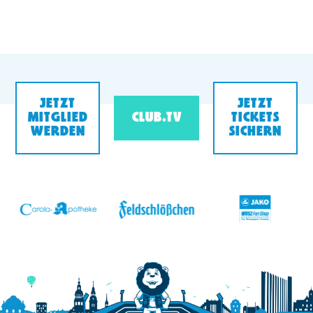
JETZT
JETZT
MITGLIED
CLUB.TV
TICKETS
WERDEN
SICHERN
v