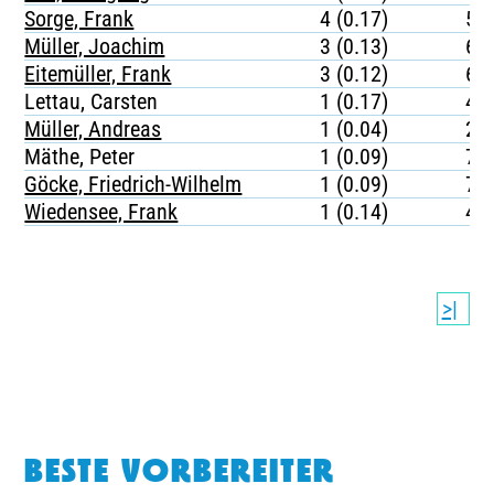
Sorge, Frank
4 (0.17)
52
Müller, Joachim
3 (0.13)
68
Eitemüller, Frank
3 (0.12)
63
Lettau, Carsten
1 (0.17)
45
Müller, Andreas
1 (0.04)
21
Mäthe, Peter
1 (0.09)
79
Göcke, Friedrich-Wilhelm
1 (0.09)
73
Wiedensee, Frank
1 (0.14)
42
>|
BESTE VORBEREITER