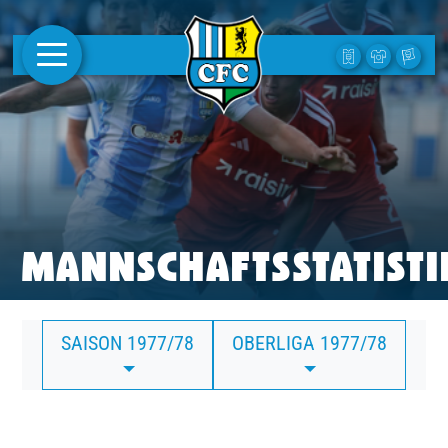
AKTUELLES
1. MANNSCHAFT
FRAUEN
CAMPUS
MANNSCHAFTSSTATISTI
CLUB
SAISON 1977/78
OBERLIGA 1977/78
CLUBMITGLIEDSCHAFT
BUSINESS
SÜDKURVE