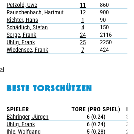
Petzold, Uwe
11
860
1
Rauschenbach, Hartmut
12
900
-
Richter, Hans
1
90
-
Schädlich, Stefan
4
150
-
Sorge, Frank
24
2116
3
Uhlig, Frank
25
2250
2
Wiedensee, Frank
7
424
-
>|
BESTE TORSCHÜTZEN
SPIELER
TORE (PRO SPIEL)
MI
Bähringer, Jürgen
6 (0.24)
37
Uhlig, Frank
6 (0.24)
37
Ihle, Wolfgang
5 (0.28)
25