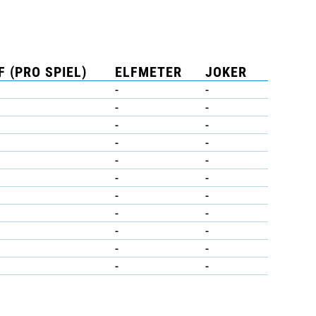
F (PRO SPIEL)
ELFMETER
JOKER
-
-
-
-
-
-
-
-
-
-
-
-
-
-
-
-
-
-
-
-
-
-