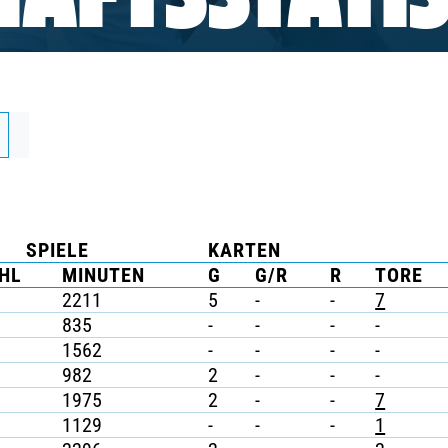
AFTSSTATIS
SPIELE
KARTEN
HL
MINUTEN
G
G/R
R
TORE
2211
5
-
-
7
835
-
-
-
-
1562
-
-
-
-
982
2
-
-
-
1975
2
-
-
7
1129
-
-
-
1