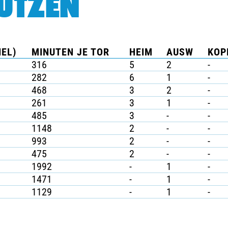
ÜTZEN
IEL)
MINUTEN JE TOR
HEIM
AUSW
KOP
316
5
2
-
282
6
1
-
468
3
2
-
261
3
1
-
485
3
-
-
1148
2
-
-
993
2
-
-
475
2
-
-
1992
-
1
-
1471
-
1
-
1129
-
1
-