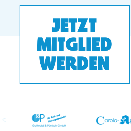
JETZT
MITGLIED
WERDEN
prev