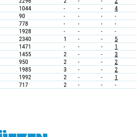
2296
2
-
-
2
1044
-
-
-
4
90
-
-
-
-
778
-
-
-
-
1928
-
-
-
-
2340
1
-
-
5
1471
-
-
-
1
1455
2
-
-
3
950
2
-
-
2
1985
3
-
-
2
1992
2
-
-
1
717
2
-
-
-