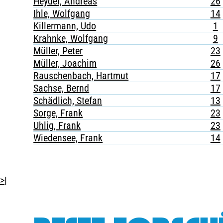
Heydel, Andreas
26
Ihle, Wolfgang
14
Killermann, Udo
1
Krahnke, Wolfgang
9
Müller, Peter
23
Müller, Joachim
26
Rauschenbach, Hartmut
17
Sachse, Bernd
17
Schädlich, Stefan
13
Sorge, Frank
23
Uhlig, Frank
23
Wiedensee, Frank
14
>|