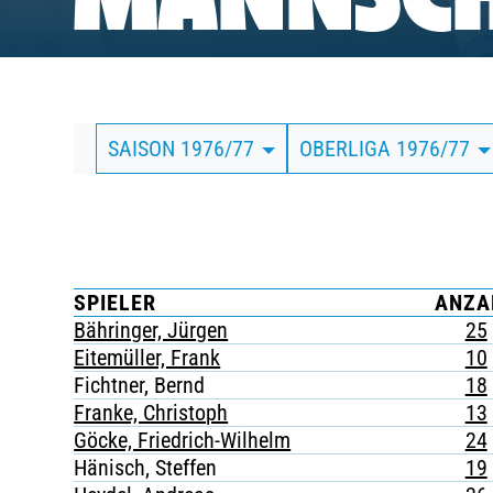
MANNSCH
BUSINESS
SÜDKURVE
SAISON 1976/77
OBERLIGA 1976/77
TICKETING
SPIELER
ANZA
Bähringer, Jürgen
25
Eitemüller, Frank
10
Fichtner, Bernd
18
Franke, Christoph
13
Göcke, Friedrich-Wilhelm
24
Hänisch, Steffen
19