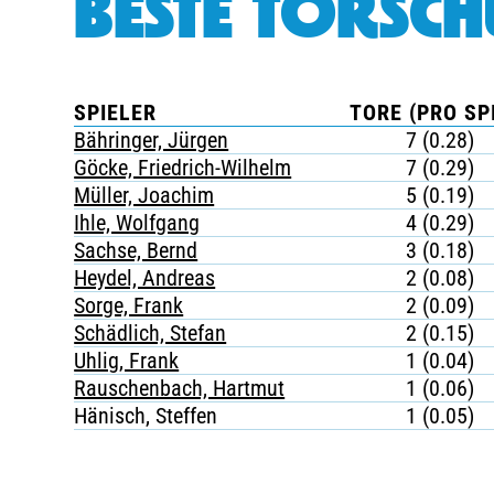
BESTE TORSCH
SPIELER
TORE (PRO SP
Bähringer, Jürgen
7 (0.28)
Göcke, Friedrich-Wilhelm
7 (0.29)
Müller, Joachim
5 (0.19)
Ihle, Wolfgang
4 (0.29)
Sachse, Bernd
3 (0.18)
Heydel, Andreas
2 (0.08)
Sorge, Frank
2 (0.09)
Schädlich, Stefan
2 (0.15)
Uhlig, Frank
1 (0.04)
Rauschenbach, Hartmut
1 (0.06)
Hänisch, Steffen
1 (0.05)