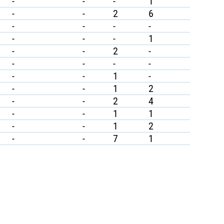
-
-
-
1
-
-
2
6
-
-
-
-
-
-
-
1
-
-
2
-
-
-
-
-
-
-
1
-
-
-
1
2
-
-
2
4
-
-
1
1
-
-
1
2
-
-
7
1