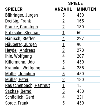
SPIELE
K
TICKETING
SPIELER
ANZAHL
MINUTEN
G
Bähringer, Jürgen
5
450
-
Dreißig, Frank
2
165
-
Franke, Christoph
2
180
-
Fritzsche, Stephan
1
60
-
Hänisch, Steffen
4
227
-
Häuberer, Jürgen
1
90
-
Heydel, Andreas
3
270
-
Ihle, Wolfgang
4
207
-
Killermann, Udo
5
450
-
Krahnke, Wolfgang
4
285
-
Müller, Joachim
5
450
-
Müller, Peter
2
180
-
Rauschenbach, Hartmut
1
15
1
Sachse, Bernd
5
450
1
Schädlich, Gerd
4
231
-
Sorge, Frank
5
450
-