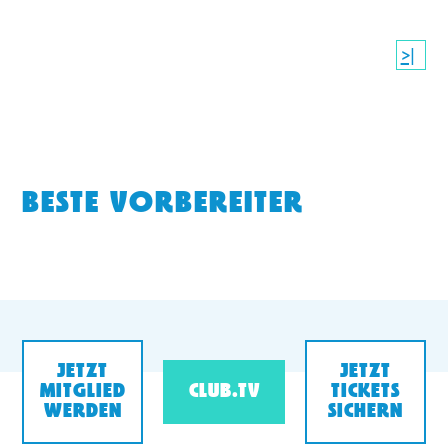
>|
BESTE VORBEREITER
JETZT
JETZT
MITGLIED
CLUB.TV
TICKETS
WERDEN
SICHERN