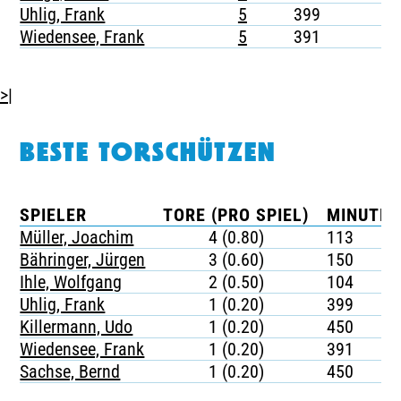
Uhlig, Frank
5
399
-
Wiedensee, Frank
5
391
-
>|
BESTE TORSCHÜTZEN
SPIELER
TORE (PRO SPIEL)
MINUTEN
Müller, Joachim
4 (0.80)
113
Bähringer, Jürgen
3 (0.60)
150
Ihle, Wolfgang
2 (0.50)
104
Uhlig, Frank
1 (0.20)
399
Killermann, Udo
1 (0.20)
450
Wiedensee, Frank
1 (0.20)
391
Sachse, Bernd
1 (0.20)
450