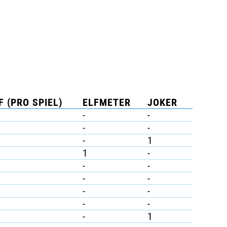
F (PRO SPIEL)
ELFMETER
JOKER
-
-
-
-
-
1
1
-
-
-
-
-
-
-
-
-
-
1