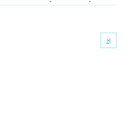
-
-
>|