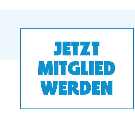
JETZT
MITGLIED
WERDEN