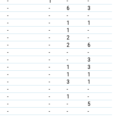
-
1
-
-
-
-
6
3
-
-
-
-
-
-
1
1
-
-
1
-
-
-
2
-
-
-
2
6
-
-
-
-
-
-
-
3
-
-
1
3
-
-
1
1
-
-
3
1
-
-
-
-
-
-
1
-
-
-
-
5
-
-
-
-