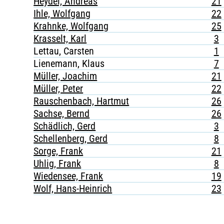
Heydel, Andreas
21
Ihle, Wolfgang
22
Krahnke, Wolfgang
25
Krasselt, Karl
3
Lettau, Carsten
1
Lienemann, Klaus
7
Müller, Joachim
21
Müller, Peter
22
Rauschenbach, Hartmut
26
Sachse, Bernd
26
Schädlich, Gerd
3
Schellenberg, Gerd
8
Sorge, Frank
21
Uhlig, Frank
8
Wiedensee, Frank
19
Wolf, Hans-Heinrich
23