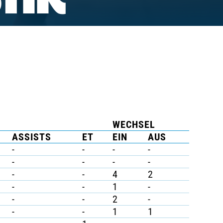
TIK
WECHSEL
ASSISTS
ET
EIN
AUS
-
-
-
-
-
-
-
-
-
-
4
2
-
-
1
-
-
-
2
-
-
-
1
1