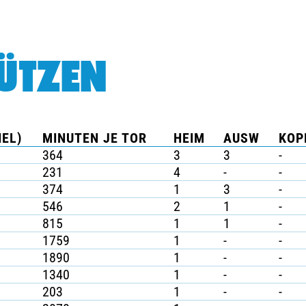
ÜTZEN
IEL)
MINUTEN JE TOR
HEIM
AUSW
KOP
364
3
3
-
231
4
-
-
374
1
3
-
546
2
1
-
815
1
1
-
1759
1
-
-
1890
1
-
-
1340
1
-
-
203
1
-
-