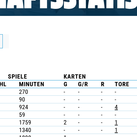
AFTSSTATIS
SPIELE
KARTEN
HL
MINUTEN
G
G/R
R
TORE
270
-
-
-
-
90
-
-
-
-
924
-
-
-
4
59
-
-
-
-
1759
2
-
-
1
1340
-
-
-
1