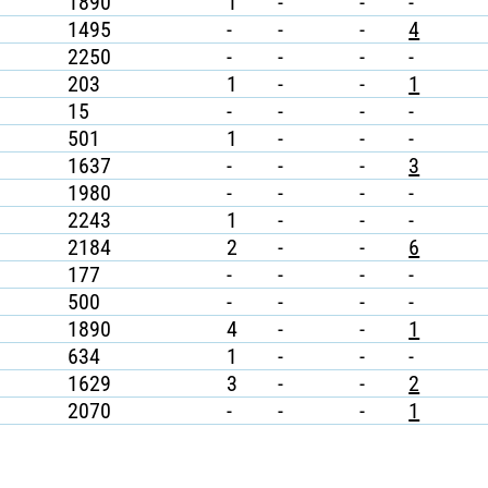
1890
1
-
-
-
1495
-
-
-
4
2250
-
-
-
-
203
1
-
-
1
15
-
-
-
-
501
1
-
-
-
1637
-
-
-
3
1980
-
-
-
-
2243
1
-
-
-
2184
2
-
-
6
177
-
-
-
-
500
-
-
-
-
1890
4
-
-
1
634
1
-
-
-
1629
3
-
-
2
2070
-
-
-
1