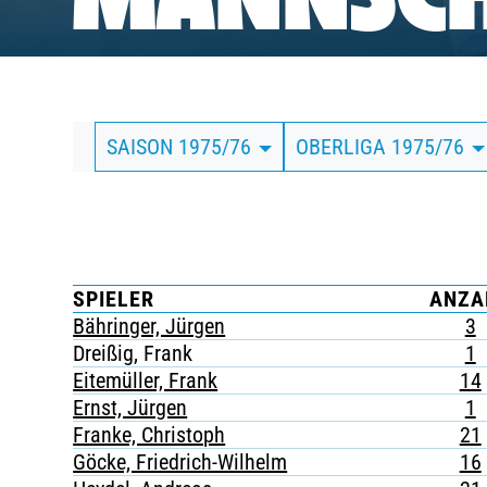
MANNSCH
BUSINESS
SÜDKURVE
SAISON 1975/76
OBERLIGA 1975/76
TICKETING
SPIELER
ANZA
Bähringer, Jürgen
3
Dreißig, Frank
1
Eitemüller, Frank
14
Ernst, Jürgen
1
Franke, Christoph
21
Göcke, Friedrich-Wilhelm
16