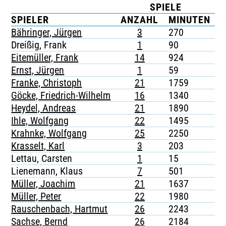
SPIELE
TICKETING
SPIELER
ANZAHL
MINUTEN
Bähringer, Jürgen
3
270
-
Dreißig, Frank
1
90
-
Eitemüller, Frank
14
924
-
Ernst, Jürgen
1
59
-
Franke, Christoph
21
1759
2
Göcke, Friedrich-Wilhelm
16
1340
-
Heydel, Andreas
21
1890
1
Ihle, Wolfgang
22
1495
-
Krahnke, Wolfgang
25
2250
-
Krasselt, Karl
3
203
1
Lettau, Carsten
1
15
-
Lienemann, Klaus
7
501
1
Müller, Joachim
21
1637
-
Müller, Peter
22
1980
-
Rauschenbach, Hartmut
26
2243
1
Sachse, Bernd
26
2184
2