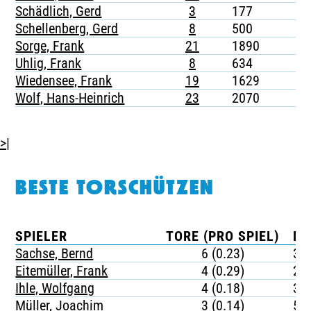
Schädlich, Gerd
3
177
-
Schellenberg, Gerd
8
500
-
Sorge, Frank
21
1890
4
Uhlig, Frank
8
634
1
Wiedensee, Frank
19
1629
3
Wolf, Hans-Heinrich
23
2070
-
>|
BESTE TORSCHÜTZEN
SPIELER
TORE (PRO SPIEL)
MI
Sachse, Bernd
6 (0.23)
36
Eitemüller, Frank
4 (0.29)
23
Ihle, Wolfgang
4 (0.18)
37
Müller, Joachim
3 (0.14)
54