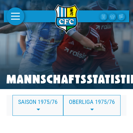
AKTUELLES
1. MANNSCHAFT
FRAUEN
CAMPUS
MANNSCHAFTSSTATISTI
CLUB
SAISON 1975/76
OBERLIGA 1975/76
CLUBMITGLIEDSCHAFT
BUSINESS
SÜDKURVE