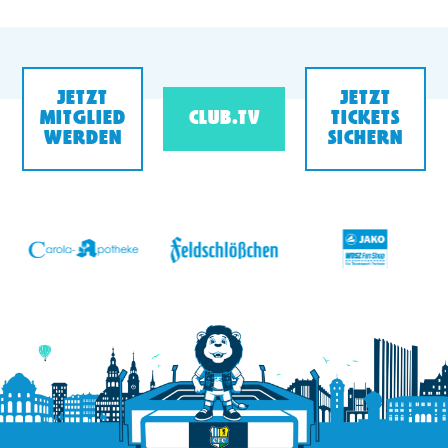
JETZT
JETZT
MITGLIED
CLUB.TV
TICKETS
WERDEN
SICHERN
v