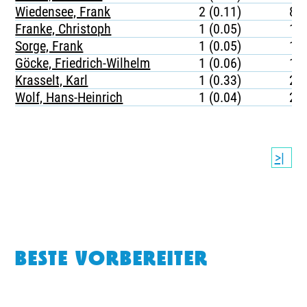
Wiedensee, Frank
2 (0.11)
81
Franke, Christoph
1 (0.05)
17
Sorge, Frank
1 (0.05)
18
Göcke, Friedrich-Wilhelm
1 (0.06)
13
Krasselt, Karl
1 (0.33)
20
Wolf, Hans-Heinrich
1 (0.04)
20
>|
BESTE VORBEREITER