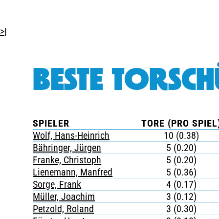
>|
BESTE TORSCH
SPIELER
TORE (PRO SPIEL
Wolf, Hans-Heinrich
10 (0.38)
Bähringer, Jürgen
5 (0.20)
Franke, Christoph
5 (0.20)
Lienemann, Manfred
5 (0.36)
Sorge, Frank
4 (0.17)
Müller, Joachim
3 (0.12)
Petzold, Roland
3 (0.30)