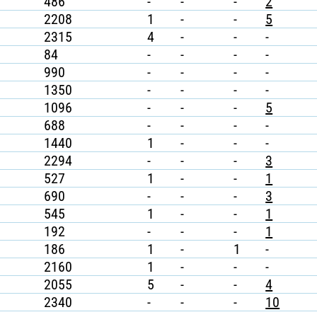
486
-
-
-
2
2208
1
-
-
5
2315
4
-
-
-
84
-
-
-
-
990
-
-
-
-
1350
-
-
-
-
1096
-
-
-
5
688
-
-
-
-
1440
1
-
-
-
2294
-
-
-
3
527
1
-
-
1
690
-
-
-
3
545
1
-
-
1
192
-
-
-
1
186
1
-
1
-
2160
1
-
-
-
2055
5
-
-
4
2340
-
-
-
10