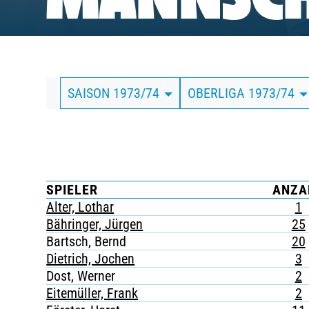
MANNSCH
BUSINESS
SÜDKURVE
SAISON 1973/74
OBERLIGA 1973/74
TICKETING
SPIELER
ANZA
Alter, Lothar
1
Bähringer, Jürgen
25
Bartsch, Bernd
20
Dietrich, Jochen
3
Dost, Werner
2
Eitemüller, Frank
2