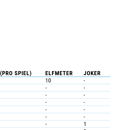
(PRO SPIEL)
ELFMETER
JOKER
10
-
-
-
-
-
-
-
-
-
-
-
-
1