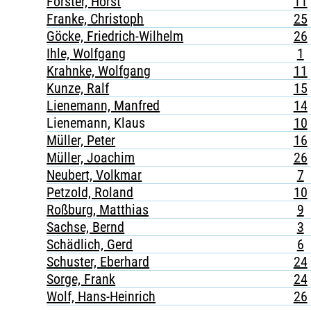
Förster, Horst
11
Franke, Christoph
25
Göcke, Friedrich-Wilhelm
26
Ihle, Wolfgang
1
Krahnke, Wolfgang
11
Kunze, Ralf
15
Lienemann, Manfred
14
Lienemann, Klaus
10
Müller, Peter
16
Müller, Joachim
26
Neubert, Volkmar
7
Petzold, Roland
10
Roßburg, Matthias
9
Sachse, Bernd
3
Schädlich, Gerd
6
Schuster, Eberhard
24
Sorge, Frank
24
Wolf, Hans-Heinrich
26