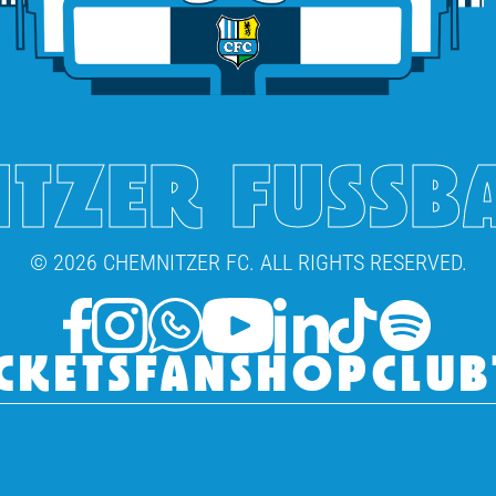
TZER FUSSB
© 2026 CHEMNITZER FC. ALL RIGHTS RESERVED.
CKETS
FANSHOP
CLUB