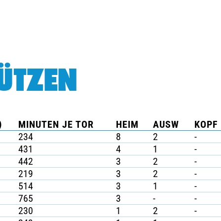
ÜTZEN
)
MINUTEN JE TOR
HEIM
AUSW
KOPF 
234
8
2
-
431
4
1
-
442
3
2
-
219
3
2
-
514
3
1
-
765
3
-
-
230
1
2
-