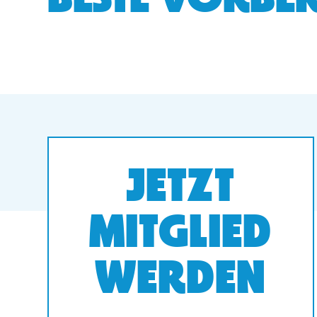
BESTE VORBER
JETZT
MITGLIED
WERDEN