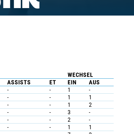
TIK
WECHSEL
ASSISTS
ET
EIN
AUS
-
-
1
-
-
-
1
1
-
-
1
2
-
-
3
-
-
-
2
-
-
-
1
1