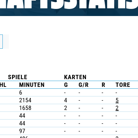
AFTSSTATIS
SPIELE
KARTEN
HL
MINUTEN
G
G/R
R
TORE
6
-
-
-
-
2154
4
-
-
5
1658
2
-
-
2
44
-
-
-
-
44
-
-
-
-
97
-
-
-
-