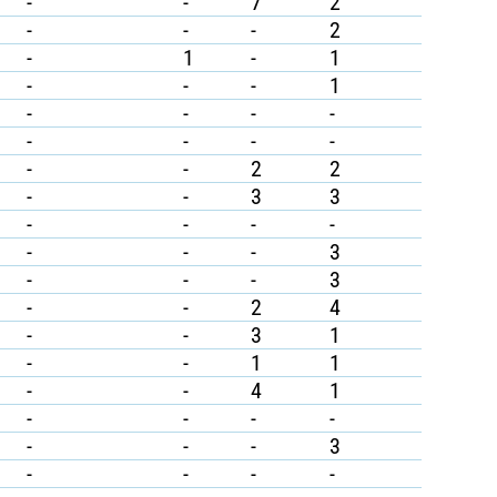
-
-
7
2
-
-
-
2
-
1
-
1
-
-
-
1
-
-
-
-
-
-
-
-
-
-
2
2
-
-
3
3
-
-
-
-
-
-
-
3
-
-
-
3
-
-
2
4
-
-
3
1
-
-
1
1
-
-
4
1
-
-
-
-
-
-
-
3
-
-
-
-