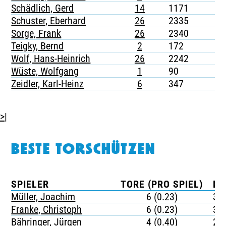
Schädlich, Gerd
14
1171
-
Schuster, Eberhard
26
2335
-
Sorge, Frank
26
2340
-
Teigky, Bernd
2
172
-
Wolf, Hans-Heinrich
26
2242
-
Wüste, Wolfgang
1
90
-
Zeidler, Karl-Heinz
6
347
-
>|
BESTE TORSCHÜTZEN
SPIELER
TORE (PRO SPIEL)
MI
Müller, Joachim
6 (0.23)
39
Franke, Christoph
6 (0.23)
38
Bähringer, Jürgen
4 (0.40)
22