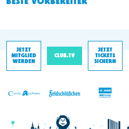
BESTE VORBEREITER
JETZT
JETZT
MITGLIED
CLUB.TV
TICKETS
WERDEN
SICHERN
v