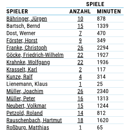
SPIELE
TICKETING
SPIELER
ANZAHL
MINUTEN
Bähringer, Jürgen
10
878
-
Bartsch, Bernd
15
1339
-
Dost, Werner
7
470
-
Förster, Horst
9
349
-
Franke, Christoph
26
2294
-
Göcke, Friedrich-Wilhelm
22
1927
-
Krahnke, Wolfgang
22
1936
-
Krasselt, Karl
2
117
-
Kunze, Ralf
4
314
-
Lienemann, Klaus
1
25
-
Müller, Joachim
26
2340
-
Müller, Peter
16
1313
-
Neubert, Volkmar
15
1244
-
Petzold, Roland
14
812
-
Rauschenbach, Hartmut
18
1620
-
Roßburg, Matthias
1
65
-