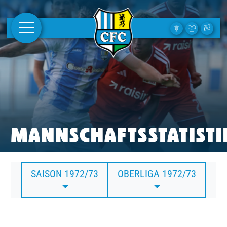
AKTUELLES
1. MANNSCHAFT
FRAUEN
CAMPUS
MANNSCHAFTSSTATISTI
CLUB
SAISON 1972/73
OBERLIGA 1972/73
CLUBMITGLIEDSCHAFT
BUSINESS
SÜDKURVE