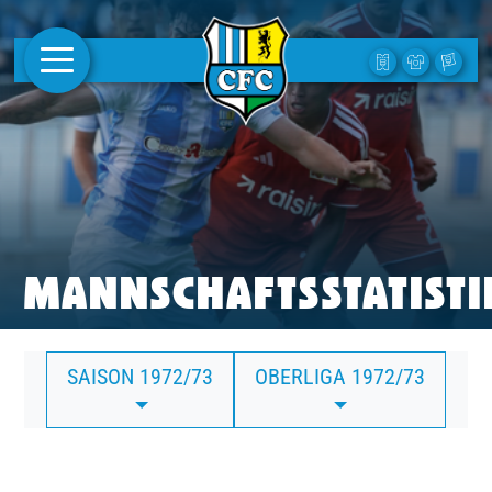
AKTUELLES
1. MANNSCHAFT
FRAUEN
CAMPUS
MANNSCHAFTSSTATISTI
CLUB
SAISON 1972/73
OBERLIGA 1972/73
CLUBMITGLIEDSCHAFT
BUSINESS
SÜDKURVE