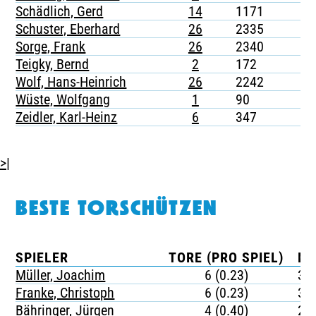
Schädlich, Gerd
14
1171
-
Schuster, Eberhard
26
2335
-
Sorge, Frank
26
2340
-
Teigky, Bernd
2
172
-
Wolf, Hans-Heinrich
26
2242
-
Wüste, Wolfgang
1
90
-
Zeidler, Karl-Heinz
6
347
-
>|
BESTE TORSCHÜTZEN
SPIELER
TORE (PRO SPIEL)
MI
Müller, Joachim
6 (0.23)
39
Franke, Christoph
6 (0.23)
38
Bähringer, Jürgen
4 (0.40)
22