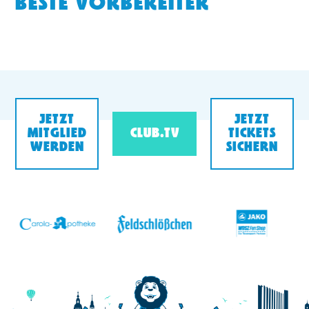
BESTE VORBEREITER
JETZT
JETZT
MITGLIED
CLUB.TV
TICKETS
WERDEN
SICHERN
v