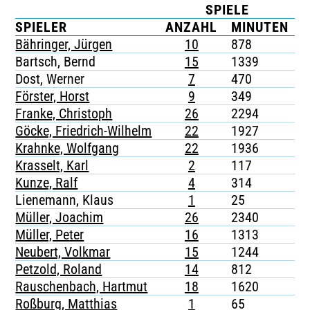
SPIELE
TICKETING
SPIELER
ANZAHL
MINUTEN
Bähringer, Jürgen
10
878
-
Bartsch, Bernd
15
1339
-
Dost, Werner
7
470
-
Förster, Horst
9
349
-
Franke, Christoph
26
2294
-
Göcke, Friedrich-Wilhelm
22
1927
-
Krahnke, Wolfgang
22
1936
-
Krasselt, Karl
2
117
-
Kunze, Ralf
4
314
-
Lienemann, Klaus
1
25
-
Müller, Joachim
26
2340
-
Müller, Peter
16
1313
-
Neubert, Volkmar
15
1244
-
Petzold, Roland
14
812
-
Rauschenbach, Hartmut
18
1620
-
Roßburg, Matthias
1
65
-