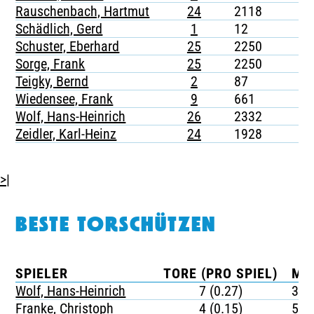
Rauschenbach, Hartmut
24
2118
-
Schädlich, Gerd
1
12
-
Schuster, Eberhard
25
2250
-
Sorge, Frank
25
2250
-
Teigky, Bernd
2
87
-
Wiedensee, Frank
9
661
-
Wolf, Hans-Heinrich
26
2332
-
Zeidler, Karl-Heinz
24
1928
-
>|
BESTE TORSCHÜTZEN
SPIELER
TORE (PRO SPIEL)
MI
Wolf, Hans-Heinrich
7 (0.27)
333
Franke, Christoph
4 (0.15)
577