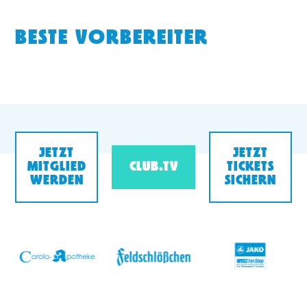
BESTE VORBEREITER
JETZT
JETZT
MITGLIED
CLUB.TV
TICKETS
WERDEN
SICHERN
v