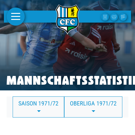
AKTUELLES
1. MANNSCHAFT
FRAUEN
CAMPUS
MANNSCHAFTSSTATISTI
CLUB
SAISON 1971/72
OBERLIGA 1971/72
CLUBMITGLIEDSCHAFT
BUSINESS
SÜDKURVE