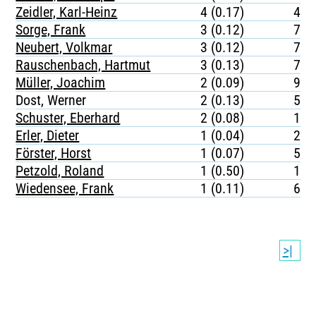
Zeidler, Karl-Heinz
4 (0.17)
482
Sorge, Frank
3 (0.12)
750
Neubert, Volkmar
3 (0.12)
742
Rauschenbach, Hartmut
3 (0.13)
706
Müller, Joachim
2 (0.09)
920
Dost, Werner
2 (0.13)
524
Schuster, Eberhard
2 (0.08)
112
Erler, Dieter
1 (0.04)
216
Förster, Horst
1 (0.07)
533
Petzold, Roland
1 (0.50)
158
Wiedensee, Frank
1 (0.11)
661
>|