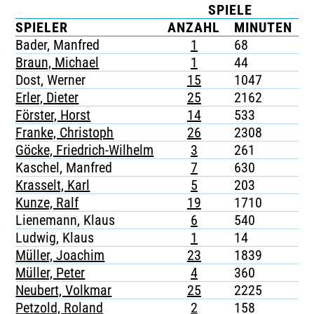
SPIELE
TICKETING
SPIELER
ANZAHL
MINUTEN
Bader, Manfred
1
68
-
Braun, Michael
1
44
-
Dost, Werner
15
1047
-
Erler, Dieter
25
2162
-
Förster, Horst
14
533
-
Franke, Christoph
26
2308
-
Göcke, Friedrich-Wilhelm
3
261
-
Kaschel, Manfred
7
630
-
Krasselt, Karl
5
203
-
Kunze, Ralf
19
1710
-
Lienemann, Klaus
6
540
-
Ludwig, Klaus
1
14
-
Müller, Joachim
23
1839
-
Müller, Peter
4
360
-
Neubert, Volkmar
25
2225
-
Petzold, Roland
2
158
-