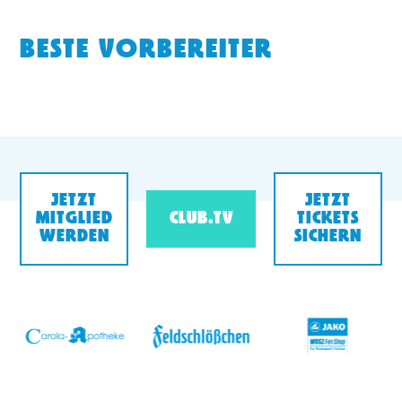
BESTE VORBEREITER
JETZT
JETZT
MITGLIED
CLUB.TV
TICKETS
WERDEN
SICHERN
v