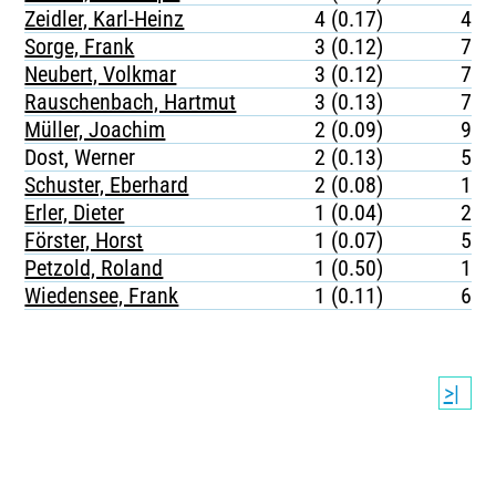
Zeidler, Karl-Heinz
4 (0.17)
482
Sorge, Frank
3 (0.12)
750
Neubert, Volkmar
3 (0.12)
742
Rauschenbach, Hartmut
3 (0.13)
706
Müller, Joachim
2 (0.09)
920
Dost, Werner
2 (0.13)
524
Schuster, Eberhard
2 (0.08)
112
Erler, Dieter
1 (0.04)
216
Förster, Horst
1 (0.07)
533
Petzold, Roland
1 (0.50)
158
Wiedensee, Frank
1 (0.11)
661
>|