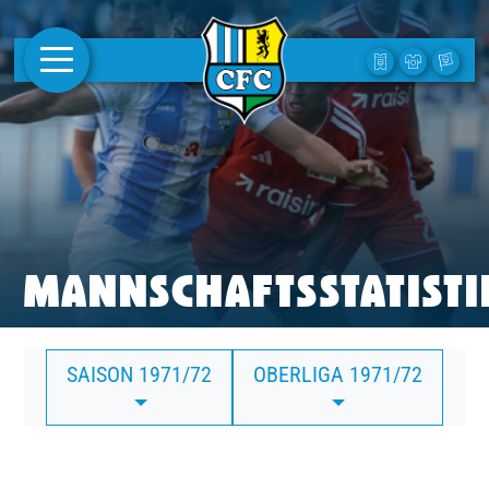
AKTUELLES
1. MANNSCHAFT
FRAUEN
CAMPUS
MANNSCHAFTSSTATISTI
CLUB
SAISON 1971/72
OBERLIGA 1971/72
CLUBMITGLIEDSCHAFT
BUSINESS
SÜDKURVE