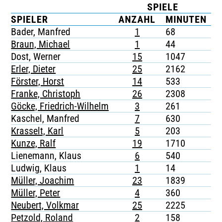
SPIELE
TICKETING
SPIELER
ANZAHL
MINUTEN
Bader, Manfred
1
68
-
Braun, Michael
1
44
-
Dost, Werner
15
1047
-
Erler, Dieter
25
2162
-
Förster, Horst
14
533
-
Franke, Christoph
26
2308
-
Göcke, Friedrich-Wilhelm
3
261
-
Kaschel, Manfred
7
630
-
Krasselt, Karl
5
203
-
Kunze, Ralf
19
1710
-
Lienemann, Klaus
6
540
-
Ludwig, Klaus
1
14
-
Müller, Joachim
23
1839
-
Müller, Peter
4
360
-
Neubert, Volkmar
25
2225
-
Petzold, Roland
2
158
-