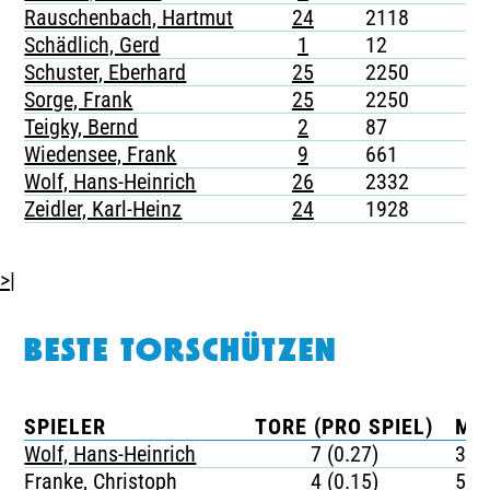
Rauschenbach, Hartmut
24
2118
-
Schädlich, Gerd
1
12
-
Schuster, Eberhard
25
2250
-
Sorge, Frank
25
2250
-
Teigky, Bernd
2
87
-
Wiedensee, Frank
9
661
-
Wolf, Hans-Heinrich
26
2332
-
Zeidler, Karl-Heinz
24
1928
-
>|
BESTE TORSCHÜTZEN
SPIELER
TORE (PRO SPIEL)
MI
Wolf, Hans-Heinrich
7 (0.27)
333
Franke, Christoph
4 (0.15)
577