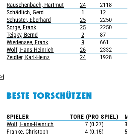
Rauschenbach, Hartmut
24
2118
-
Schädlich, Gerd
1
12
-
Schuster, Eberhard
25
2250
-
Sorge, Frank
25
2250
-
Teigky, Bernd
2
87
-
Wiedensee, Frank
9
661
-
Wolf, Hans-Heinrich
26
2332
-
Zeidler, Karl-Heinz
24
1928
-
>|
BESTE TORSCHÜTZEN
SPIELER
TORE (PRO SPIEL)
MI
Wolf, Hans-Heinrich
7 (0.27)
333
Franke, Christoph
4 (0.15)
577