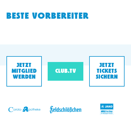
BESTE VORBEREITER
JETZT
JETZT
MITGLIED
CLUB.TV
TICKETS
WERDEN
SICHERN
v