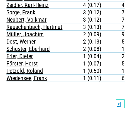
Zeidler, Karl-Heinz
4 (0.17)
482
Sorge, Frank
3 (0.12)
750
Neubert, Volkmar
3 (0.12)
742
Rauschenbach, Hartmut
3 (0.13)
706
Müller, Joachim
2 (0.09)
920
Dost, Werner
2 (0.13)
524
Schuster, Eberhard
2 (0.08)
112
Erler, Dieter
1 (0.04)
216
Förster, Horst
1 (0.07)
533
Petzold, Roland
1 (0.50)
158
Wiedensee, Frank
1 (0.11)
661
>|