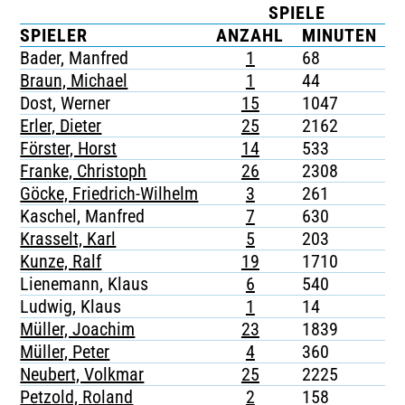
SPIELE
TICKETING
SPIELER
ANZAHL
MINUTEN
Bader, Manfred
1
68
-
Braun, Michael
1
44
-
Dost, Werner
15
1047
-
Erler, Dieter
25
2162
-
Förster, Horst
14
533
-
Franke, Christoph
26
2308
-
Göcke, Friedrich-Wilhelm
3
261
-
Kaschel, Manfred
7
630
-
Krasselt, Karl
5
203
-
Kunze, Ralf
19
1710
-
Lienemann, Klaus
6
540
-
Ludwig, Klaus
1
14
-
Müller, Joachim
23
1839
-
Müller, Peter
4
360
-
Neubert, Volkmar
25
2225
-
Petzold, Roland
2
158
-