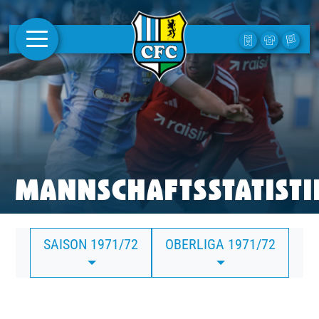
AKTUELLES
1. MANNSCHAFT
FRAUEN
CAMPUS
MANNSCHAFTSSTATISTI
CLUB
SAISON 1971/72
OBERLIGA 1971/72
CLUBMITGLIEDSCHAFT
BUSINESS
SÜDKURVE