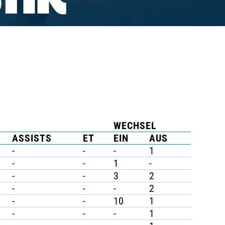
TIK
WECHSEL
ASSISTS
ET
EIN
AUS
-
-
-
1
-
-
1
-
-
-
3
2
-
-
-
2
-
-
10
1
-
-
-
1