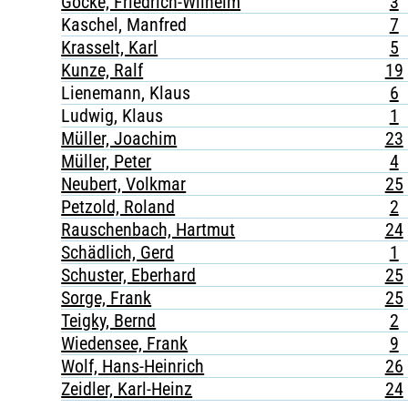
Göcke, Friedrich-Wilhelm
3
Kaschel, Manfred
7
Krasselt, Karl
5
Kunze, Ralf
19
Lienemann, Klaus
6
Ludwig, Klaus
1
Müller, Joachim
23
Müller, Peter
4
Neubert, Volkmar
25
Petzold, Roland
2
Rauschenbach, Hartmut
24
Schädlich, Gerd
1
Schuster, Eberhard
25
Sorge, Frank
25
Teigky, Bernd
2
Wiedensee, Frank
9
Wolf, Hans-Heinrich
26
Zeidler, Karl-Heinz
24