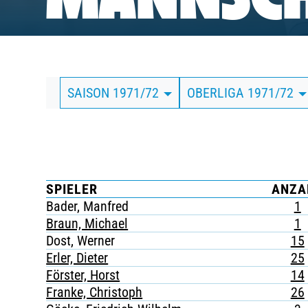
MANNSCH
BUSINESS
SÜDKURVE
SAISON 1971/72
OBERLIGA 1971/72
TICKETING
SPIELER
ANZA
Bader, Manfred
1
Braun, Michael
1
Dost, Werner
15
Erler, Dieter
25
Förster, Horst
14
Franke, Christoph
26