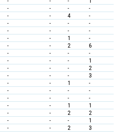
-
-
-
1
-
-
-
-
-
-
4
-
-
-
-
-
-
-
-
-
-
-
1
-
-
-
2
6
-
-
-
-
-
-
-
1
-
-
-
2
-
-
-
3
-
-
1
-
-
-
-
-
-
-
-
-
-
-
1
1
-
-
2
2
-
-
-
1
-
-
2
3