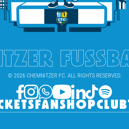
TZER FUSSB
© 2026 CHEMNITZER FC. ALL RIGHTS RESERVED.
CKETS
FANSHOP
CLUB