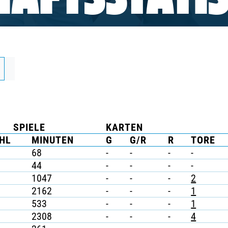
AFTSSTATIS
SPIELE
KARTEN
HL
MINUTEN
G
G/R
R
TORE
68
-
-
-
-
44
-
-
-
-
1047
-
-
-
2
2162
-
-
-
1
533
-
-
-
1
2308
-
-
-
4