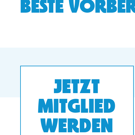
BESTE VORBER
JETZT
MITGLIED
WERDEN