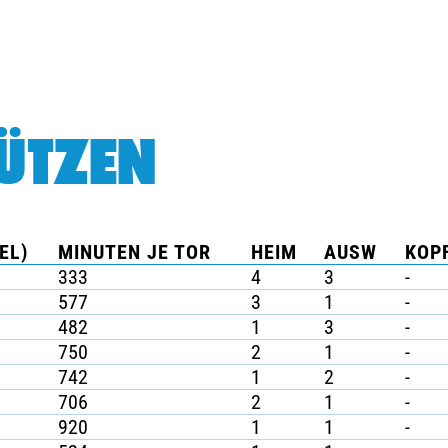
ÜTZEN
EL)
MINUTEN JE TOR
HEIM
AUSW
KOPF
333
4
3
-
577
3
1
-
482
1
3
-
750
2
1
-
742
1
2
-
706
2
1
-
920
1
1
-