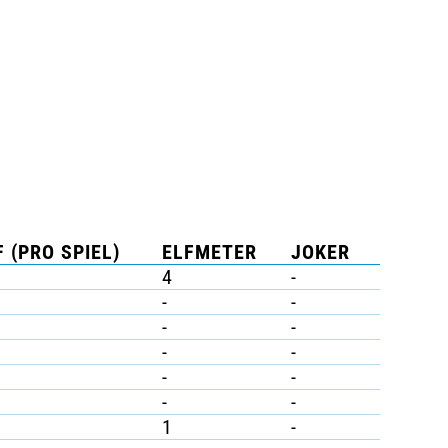
 (PRO SPIEL)
ELFMETER
JOKER
4
-
-
-
-
-
-
-
-
-
-
-
1
-