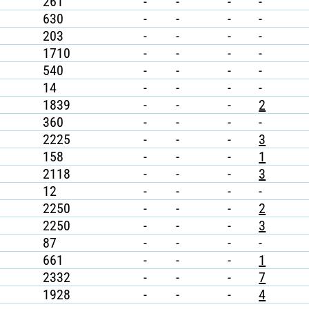
261
-
-
-
-
630
-
-
-
-
203
-
-
-
-
1710
-
-
-
-
540
-
-
-
-
14
-
-
-
-
1839
-
-
-
2
360
-
-
-
-
2225
-
-
-
3
158
-
-
-
1
2118
-
-
-
3
12
-
-
-
-
2250
-
-
-
2
2250
-
-
-
3
87
-
-
-
-
661
-
-
-
1
2332
-
-
-
7
1928
-
-
-
4