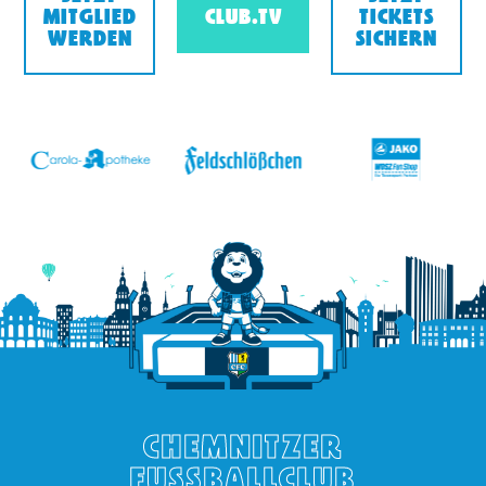
MITGLIED
CLUB.TV
TICKETS
WERDEN
SICHERN
v
CHEMNITZER
FUSSBALLCLUB