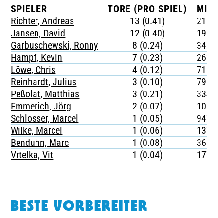
SPIELER
TORE (PRO SPIEL)
MIN
Richter, Andreas
13 (0.41)
216
Jansen, David
12 (0.40)
191
Garbuschewski, Ronny
8 (0.24)
343
Hampf, Kevin
7 (0.23)
262
Löwe, Chris
4 (0.12)
718
Reinhardt, Julius
3 (0.10)
791
Peßolat, Matthias
3 (0.21)
334
Emmerich, Jörg
2 (0.07)
1083
Schlosser, Marcel
1 (0.05)
947
Wilke, Marcel
1 (0.06)
1374
Benduhn, Marc
1 (0.08)
368
Vrtelka, Vit
1 (0.04)
1774
BESTE VORBEREITER