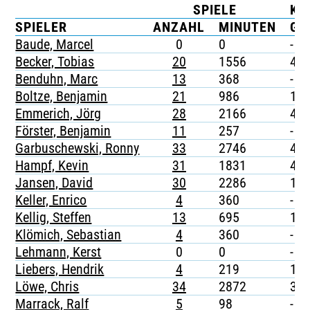
SPIELE
KA
TICKETING
SPIELER
ANZAHL
MINUTEN
G
Baude, Marcel
0
0
-
Becker, Tobias
20
1556
4
Benduhn, Marc
13
368
-
Boltze, Benjamin
21
986
1
Emmerich, Jörg
28
2166
4
Förster, Benjamin
11
257
-
Garbuschewski, Ronny
33
2746
4
Hampf, Kevin
31
1831
4
Jansen, David
30
2286
1
Keller, Enrico
4
360
-
Kellig, Steffen
13
695
1
Klömich, Sebastian
4
360
-
Lehmann, Kerst
0
0
-
Liebers, Hendrik
4
219
1
Löwe, Chris
34
2872
3
Marrack, Ralf
5
98
-