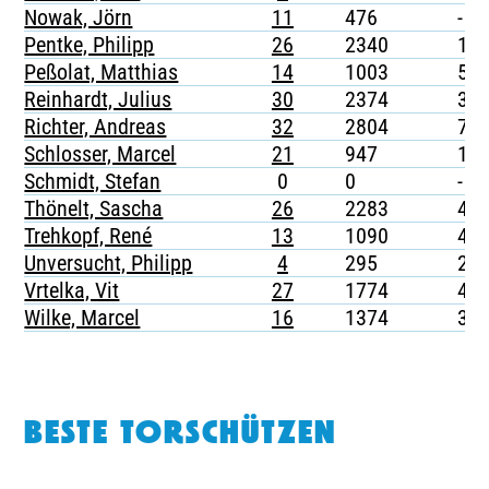
Nowak, Jörn
11
476
-
Pentke, Philipp
26
2340
1
Peßolat, Matthias
14
1003
5
Reinhardt, Julius
30
2374
3
Richter, Andreas
32
2804
7
Schlosser, Marcel
21
947
1
Schmidt, Stefan
0
0
-
Thönelt, Sascha
26
2283
4
Trehkopf, René
13
1090
4
Unversucht, Philipp
4
295
2
Vrtelka, Vit
27
1774
4
Wilke, Marcel
16
1374
3
BESTE TORSCHÜTZEN