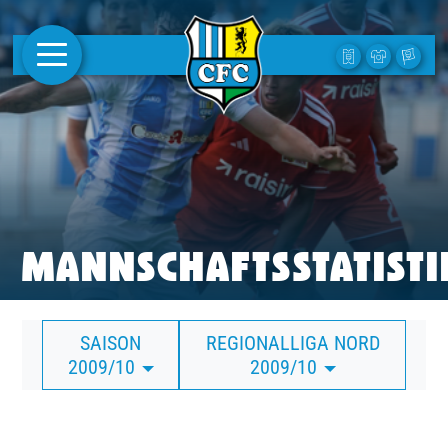
AKTUELLES
1. MANNSCHAFT
FRAUEN
CAMPUS
MANNSCHAFTSSTATISTI
CLUB
SAISON
REGIONALLIGA NORD
CLUBMITGLIEDSCHAFT
2009/10
2009/10
BUSINESS
SÜDKURVE