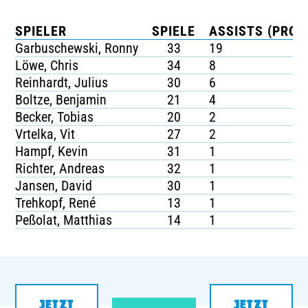
SPIELER
SPIELE
ASSISTS (PRO S
Garbuschewski, Ronny
33
19
Löwe, Chris
34
8
Reinhardt, Julius
30
6
Boltze, Benjamin
21
4
Becker, Tobias
20
2
Vrtelka, Vit
27
2
Hampf, Kevin
31
1
Richter, Andreas
32
1
Jansen, David
30
1
Trehkopf, René
13
1
Peßolat, Matthias
14
1
JETZT
JETZT