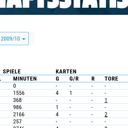
AFTSSTATIS
 2009/10
SPIELE
KARTEN
L
MINUTEN
G
G/R
R
TORE
0
-
-
-
-
1556
4
1
-
-
368
-
-
-
1
986
1
-
-
-
2166
4
-
-
2
257
-
-
-
-