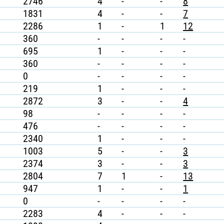
2746
4
-
-
8
1831
4
-
-
7
2286
1
-
1
12
360
-
-
-
-
695
1
-
-
-
360
-
-
-
-
0
-
-
-
-
219
1
-
-
-
2872
3
-
-
4
98
-
-
-
-
476
-
-
-
-
2340
1
-
-
-
1003
5
-
-
3
2374
3
-
-
3
2804
7
1
-
13
947
1
-
-
1
0
-
-
-
-
2283
4
-
-
-