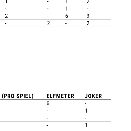
1
-
1
2
-
-
1
-
2
-
6
9
-
2
-
2
 (PRO SPIEL)
ELFMETER
JOKER
6
-
-
1
-
-
-
1