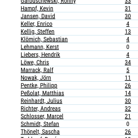
Garbuschewski, Ronny
33
Hampf, Kevin
31
Jansen, David
30
Keller, Enrico
4
Kellig, Steffen
13
Klömich, Sebastian
4
Lehmann, Kerst
0
Liebers, Hendrik
4
Löwe, Chris
34
Marrack, Ralf
5
Nowak, Jörn
11
Pentke, Philipp
26
Peßolat, Matthias
14
Reinhardt, Julius
30
Richter, Andreas
32
Schlosser, Marcel
21
Schmidt, Stefan
0
Thönelt, Sascha
26