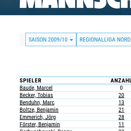
MANNSCH
BUSINESS
SÜDKURVE
SAISON 2009/10
REGIONALLIGA NORD
TICKETING
SPIELER
ANZAH
Baude, Marcel
0
Becker, Tobias
20
Benduhn, Marc
13
Boltze, Benjamin
21
Emmerich, Jörg
28
Förster, Benjamin
11