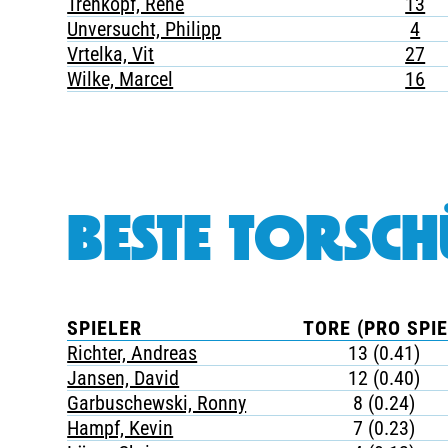
Trehkopf, René
13
Unversucht, Philipp
4
Vrtelka, Vit
27
Wilke, Marcel
16
BESTE TORSCH
SPIELER
TORE (PRO SPIE
Richter, Andreas
13 (0.41)
Jansen, David
12 (0.40)
Garbuschewski, Ronny
8 (0.24)
Hampf, Kevin
7 (0.23)