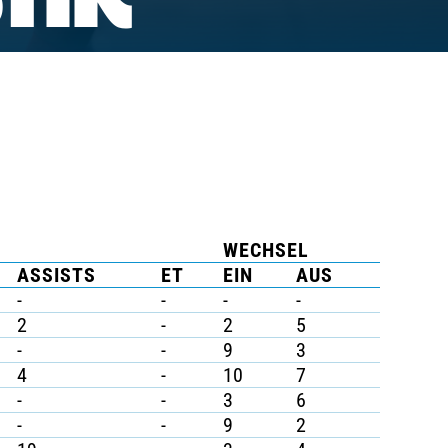
TIK
WECHSEL
ASSISTS
ET
EIN
AUS
-
-
-
-
2
-
2
5
-
-
9
3
4
-
10
7
-
-
3
6
-
-
9
2