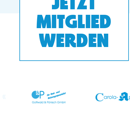
JETZT
MITGLIED
WERDEN
prev