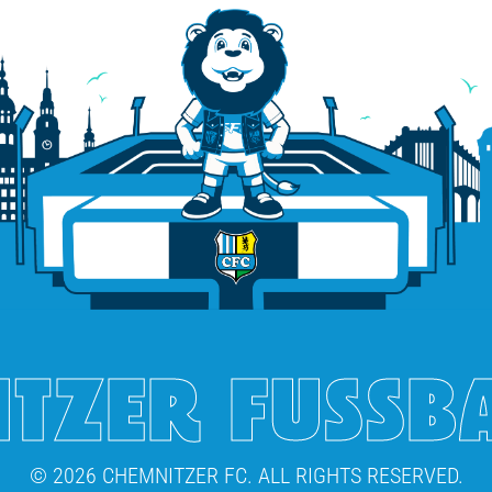
TZER FUSSB
© 2026 CHEMNITZER FC. ALL RIGHTS RESERVED.