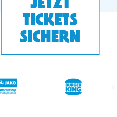
JETZT
TICKETS
SICHERN
next