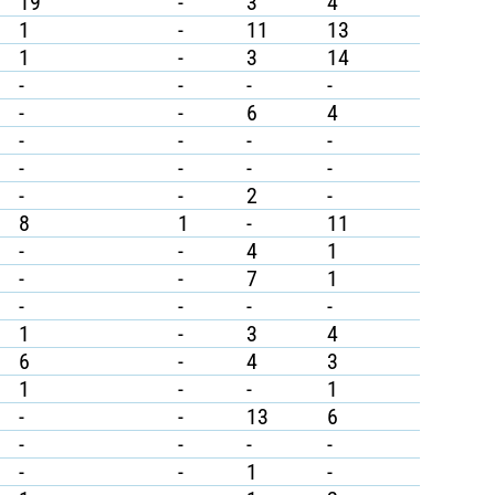
19
-
3
4
1
-
11
13
1
-
3
14
-
-
-
-
-
-
6
4
-
-
-
-
-
-
-
-
-
-
2
-
8
1
-
11
-
-
4
1
-
-
7
1
-
-
-
-
1
-
3
4
6
-
4
3
1
-
-
1
-
-
13
6
-
-
-
-
-
-
1
-