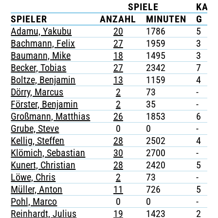
SPIELE
KAR
TICKETING
SPIELER
ANZAHL
MINUTEN
G
G
Adamu, Yakubu
20
1786
5
-
Bachmann, Felix
27
1959
3
-
Baumann, Mike
18
1495
3
-
Becker, Tobias
27
2342
7
-
Boltze, Benjamin
13
1159
4
-
Dörry, Marcus
2
73
-
-
Förster, Benjamin
2
35
-
-
Großmann, Matthias
26
1853
6
-
Grube, Steve
0
0
-
-
Kellig, Steffen
28
2502
4
-
Klömich, Sebastian
30
2700
-
-
Kunert, Christian
28
2420
5
1
Löwe, Chris
2
73
-
-
Müller, Anton
11
726
5
-
Pohl, Marco
0
0
-
-
Reinhardt, Julius
19
1423
2
-