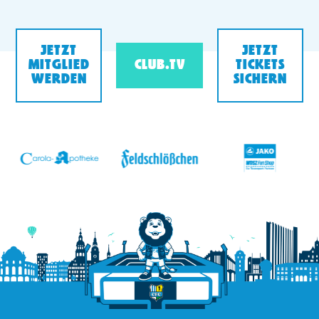
JETZT
JETZT
MITGLIED
CLUB.TV
TICKETS
WERDEN
SICHERN
v