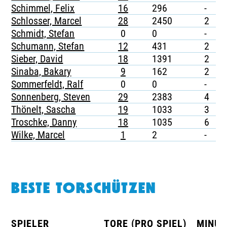
Schimmel, Felix
16
296
-
-
Schlosser, Marcel
28
2450
2
-
Schmidt, Stefan
0
0
-
-
Schumann, Stefan
12
431
2
-
Sieber, David
18
1391
2
-
Sinaba, Bakary
9
162
2
-
Sommerfeldt, Ralf
0
0
-
-
Sonnenberg, Steven
29
2383
4
-
Thönelt, Sascha
19
1033
3
-
Troschke, Danny
18
1035
6
1
Wilke, Marcel
1
2
-
-
BESTE TORSCHÜTZEN
SPIELER
TORE (PRO SPIEL)
MINUT