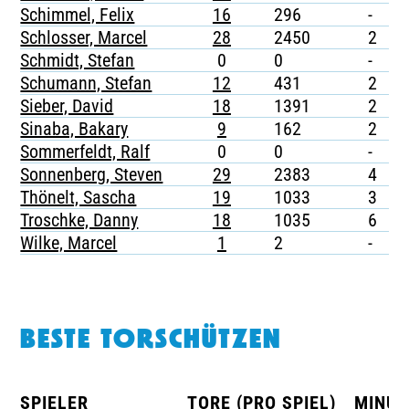
Schimmel, Felix
16
296
-
-
Schlosser, Marcel
28
2450
2
-
Schmidt, Stefan
0
0
-
-
Schumann, Stefan
12
431
2
-
Sieber, David
18
1391
2
-
Sinaba, Bakary
9
162
2
-
Sommerfeldt, Ralf
0
0
-
-
Sonnenberg, Steven
29
2383
4
-
Thönelt, Sascha
19
1033
3
-
Troschke, Danny
18
1035
6
1
Wilke, Marcel
1
2
-
-
BESTE TORSCHÜTZEN
SPIELER
TORE (PRO SPIEL)
MINUT