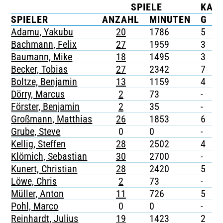
SPIELE
KAR
TICKETING
SPIELER
ANZAHL
MINUTEN
G
G
Adamu, Yakubu
20
1786
5
-
Bachmann, Felix
27
1959
3
-
Baumann, Mike
18
1495
3
-
Becker, Tobias
27
2342
7
-
Boltze, Benjamin
13
1159
4
-
Dörry, Marcus
2
73
-
-
Förster, Benjamin
2
35
-
-
Großmann, Matthias
26
1853
6
-
Grube, Steve
0
0
-
-
Kellig, Steffen
28
2502
4
-
Klömich, Sebastian
30
2700
-
-
Kunert, Christian
28
2420
5
1
Löwe, Chris
2
73
-
-
Müller, Anton
11
726
5
-
Pohl, Marco
0
0
-
-
Reinhardt, Julius
19
1423
2
-