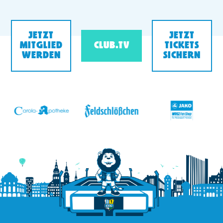
JETZT
JETZT
MITGLIED
CLUB.TV
TICKETS
WERDEN
SICHERN
v