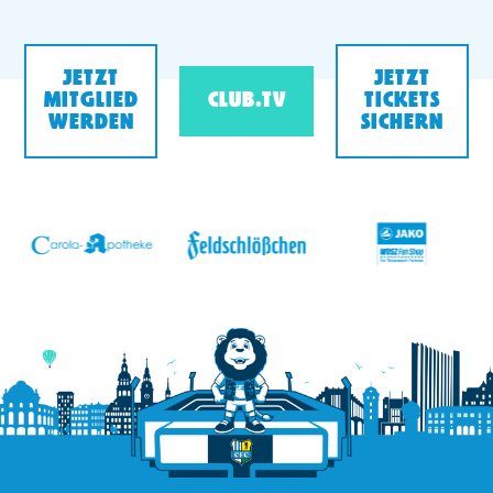
JETZT
JETZT
MITGLIED
CLUB.TV
TICKETS
WERDEN
SICHERN
v