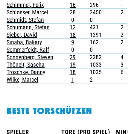
Schimmel, Felix
16
296
-
-
Schlosser, Marcel
28
2450
2
-
Schmidt, Stefan
0
0
-
-
Schumann, Stefan
12
431
2
-
Sieber, David
18
1391
2
-
Sinaba, Bakary
9
162
2
-
Sommerfeldt, Ralf
0
0
-
-
Sonnenberg, Steven
29
2383
4
-
Thönelt, Sascha
19
1033
3
-
Troschke, Danny
18
1035
6
1
Wilke, Marcel
1
2
-
-
BESTE TORSCHÜTZEN
SPIELER
TORE (PRO SPIEL)
MINUT