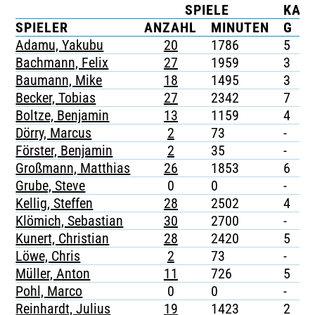
SPIELE
KAR
TICKETING
SPIELER
ANZAHL
MINUTEN
G
G
Adamu, Yakubu
20
1786
5
-
Bachmann, Felix
27
1959
3
-
Baumann, Mike
18
1495
3
-
Becker, Tobias
27
2342
7
-
Boltze, Benjamin
13
1159
4
-
Dörry, Marcus
2
73
-
-
Förster, Benjamin
2
35
-
-
Großmann, Matthias
26
1853
6
-
Grube, Steve
0
0
-
-
Kellig, Steffen
28
2502
4
-
Klömich, Sebastian
30
2700
-
-
Kunert, Christian
28
2420
5
1
Löwe, Chris
2
73
-
-
Müller, Anton
11
726
5
-
Pohl, Marco
0
0
-
-
Reinhardt, Julius
19
1423
2
-