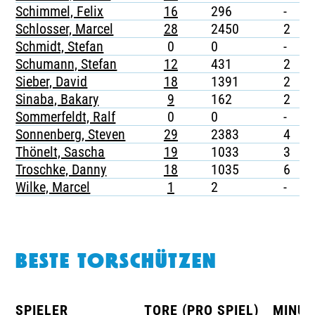
Schimmel, Felix
16
296
-
-
Schlosser, Marcel
28
2450
2
-
Schmidt, Stefan
0
0
-
-
Schumann, Stefan
12
431
2
-
Sieber, David
18
1391
2
-
Sinaba, Bakary
9
162
2
-
Sommerfeldt, Ralf
0
0
-
-
Sonnenberg, Steven
29
2383
4
-
Thönelt, Sascha
19
1033
3
-
Troschke, Danny
18
1035
6
1
Wilke, Marcel
1
2
-
-
BESTE TORSCHÜTZEN
SPIELER
TORE (PRO SPIEL)
MINUT