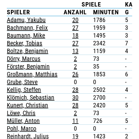
SPIELE
KAR
TICKETING
SPIELER
ANZAHL
MINUTEN
G
G
Adamu, Yakubu
20
1786
5
-
Bachmann, Felix
27
1959
3
-
Baumann, Mike
18
1495
3
-
Becker, Tobias
27
2342
7
-
Boltze, Benjamin
13
1159
4
-
Dörry, Marcus
2
73
-
-
Förster, Benjamin
2
35
-
-
Großmann, Matthias
26
1853
6
-
Grube, Steve
0
0
-
-
Kellig, Steffen
28
2502
4
-
Klömich, Sebastian
30
2700
-
-
Kunert, Christian
28
2420
5
1
Löwe, Chris
2
73
-
-
Müller, Anton
11
726
5
-
Pohl, Marco
0
0
-
-
Reinhardt, Julius
19
1423
2
-