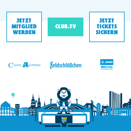
JETZT
JETZT
MITGLIED
CLUB.TV
TICKETS
WERDEN
SICHERN
v