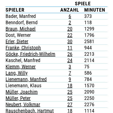
SPIELE
TICKETING
SPIELER
ANZAHL
MINUTEN
Bader, Manfred
6
373
-
Benndorf, Bernd
2
118
-
Braun, Michael
20
1299
-
Dost, Werner
22
1796
-
Erler, Dieter
30
2581
-
Franke, Christoph
11
944
-
Göcke, Friedrich-Wilhelm
26
2213
-
Kaschel, Manfred
24
2114
-
Klemm, Werner
3
75
-
Lang, Willy
7
586
-
Lienemann, Manfred
9
784
-
Lienemann, Klaus
18
1570
-
Müller, Joachim
25
2090
-
Müller, Peter
25
2250
-
Neubert, Volkmar
27
2276
-
Rauschenbach, Hartmut
18
1114
-