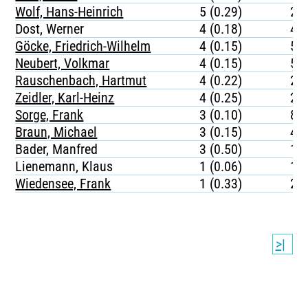
Wolf, Hans-Heinrich
5 (0.29)
23
Dost, Werner
4 (0.18)
44
Göcke, Friedrich-Wilhelm
4 (0.15)
55
Neubert, Volkmar
4 (0.15)
56
Rauschenbach, Hartmut
4 (0.22)
27
Zeidler, Karl-Heinz
4 (0.25)
28
Sorge, Frank
3 (0.10)
87
Braun, Michael
3 (0.15)
43
Bader, Manfred
3 (0.50)
12
Lienemann, Klaus
1 (0.06)
15
Wiedensee, Frank
1 (0.33)
20
>|