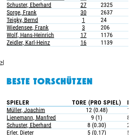
Schuster, Eberhard
27
2325
-
Sorge, Frank
30
2637
-
Teigky, Bernd
1
24
-
Wiedensee, Frank
3
206
-
Wolf, Hans-Heinrich
17
1176
-
Zeidler, Karl-Heinz
16
1139
-
>|
BESTE TORSCHÜTZEN
SPIELER
TORE (PRO SPIEL)
MI
Müller, Joachim
12 (0.48)
17
Lienemann, Manfred
9 (1)
87
Schuster, Eberhard
8 (0.30)
29
Erler, Dieter
5 (0.17)
51