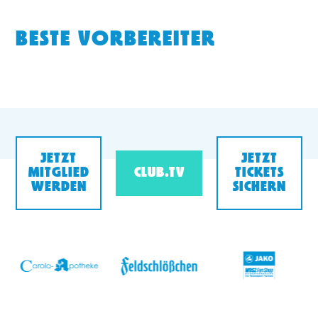
BESTE VORBEREITER
JETZT
JETZT
MITGLIED
CLUB.TV
TICKETS
WERDEN
SICHERN
v