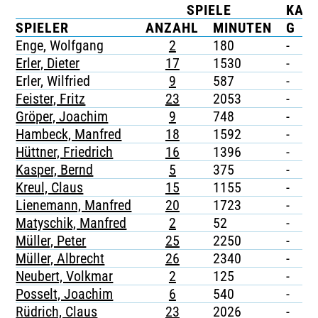
SPIELE
KAR
TICKETING
SPIELER
ANZAHL
MINUTEN
G
G
Enge, Wolfgang
2
180
-
-
Erler, Dieter
17
1530
-
-
Erler, Wilfried
9
587
-
-
Feister, Fritz
23
2053
-
-
Gröper, Joachim
9
748
-
-
Hambeck, Manfred
18
1592
-
-
Hüttner, Friedrich
16
1396
-
-
Kasper, Bernd
5
375
-
-
Kreul, Claus
15
1155
-
-
Lienemann, Manfred
20
1723
-
-
Matyschik, Manfred
2
52
-
-
Müller, Peter
25
2250
-
-
Müller, Albrecht
26
2340
-
-
Neubert, Volkmar
2
125
-
-
Posselt, Joachim
6
540
-
-
Rüdrich, Claus
23
2026
-
-