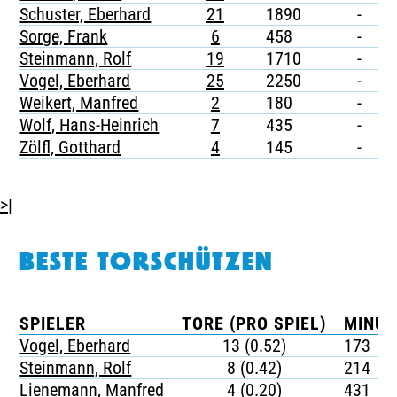
Schuster, Eberhard
21
1890
-
-
Sorge, Frank
6
458
-
-
Steinmann, Rolf
19
1710
-
-
Vogel, Eberhard
25
2250
-
-
Weikert, Manfred
2
180
-
-
Wolf, Hans-Heinrich
7
435
-
-
Zölfl, Gotthard
4
145
-
-
>|
BESTE TORSCHÜTZEN
SPIELER
TORE (PRO SPIEL)
MINUT
Vogel, Eberhard
13 (0.52)
173
Steinmann, Rolf
8 (0.42)
214
Lienemann, Manfred
4 (0.20)
431