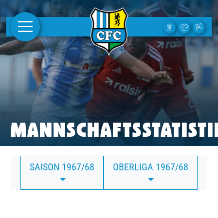
AKTUELLES
1. MANNSCHAFT
FRAUEN
CAMPUS
MANNSCHAFTSSTATISTI
CLUB
SAISON 1967/68
OBERLIGA 1967/68
CLUBMITGLIEDSCHAFT
BUSINESS
SÜDKURVE