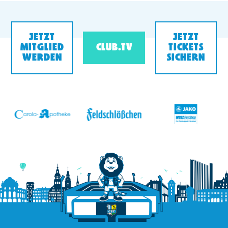
JETZT
JETZT
MITGLIED
CLUB.TV
TICKETS
WERDEN
SICHERN
v