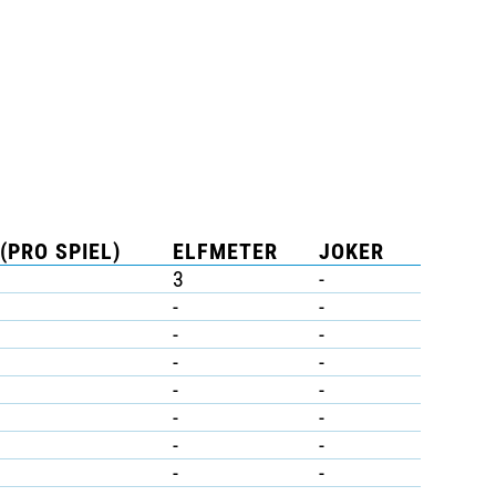
(PRO SPIEL)
ELFMETER
JOKER
3
-
-
-
-
-
-
-
-
-
-
-
-
-
-
-