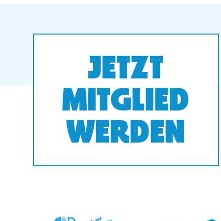
JETZT
MITGLIED
WERDEN