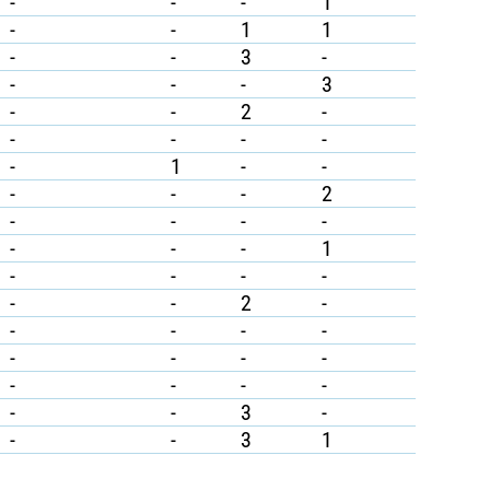
-
-
-
1
-
-
1
1
-
-
3
-
-
-
-
3
-
-
2
-
-
-
-
-
-
1
-
-
-
-
-
2
-
-
-
-
-
-
-
1
-
-
-
-
-
-
2
-
-
-
-
-
-
-
-
-
-
-
-
-
-
-
3
-
-
-
3
1