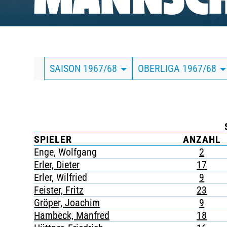
MANNSCH
BUSINESS
SÜDKURVE
SAISON 1967/68
OBERLIGA 1967/68
TICKETING
SPIELER
ANZAHL
Enge, Wolfgang
2
Erler, Dieter
17
Erler, Wilfried
9
Feister, Fritz
23
Gröper, Joachim
9
Hambeck, Manfred
18