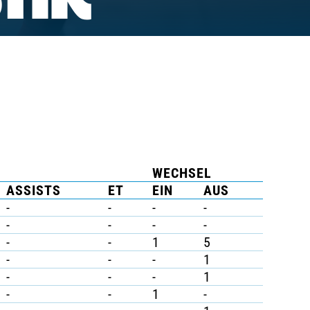
TIK
WECHSEL
ASSISTS
ET
EIN
AUS
-
-
-
-
-
-
-
-
-
-
1
5
-
-
-
1
-
-
-
1
-
-
1
-