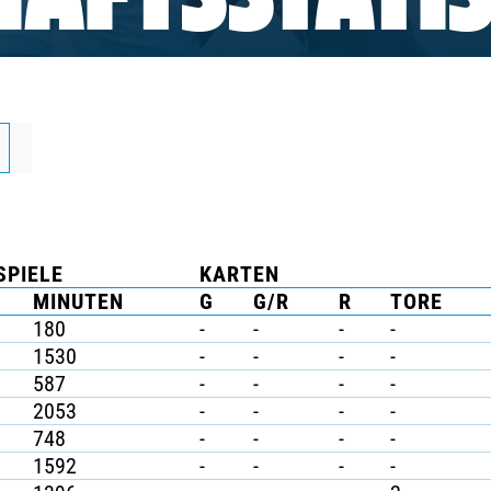
AFTSSTATIS
SPIELE
KARTEN
MINUTEN
G
G/R
R
TORE
180
-
-
-
-
1530
-
-
-
-
587
-
-
-
-
2053
-
-
-
-
748
-
-
-
-
1592
-
-
-
-