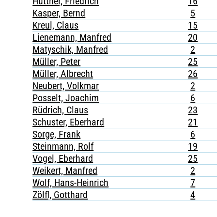
Hüttner, Friedrich
16
Kasper, Bernd
5
Kreul, Claus
15
Lienemann, Manfred
20
Matyschik, Manfred
2
Müller, Peter
25
Müller, Albrecht
26
Neubert, Volkmar
2
Posselt, Joachim
6
Rüdrich, Claus
23
Schuster, Eberhard
21
Sorge, Frank
6
Steinmann, Rolf
19
Vogel, Eberhard
25
Weikert, Manfred
2
Wolf, Hans-Heinrich
7
Zölfl, Gotthard
4