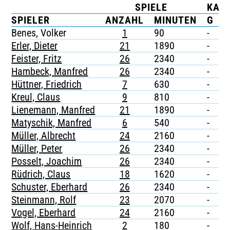
SPIELE
KAR
TICKETING
SPIELER
ANZAHL
MINUTEN
G
G
Benes, Volker
1
90
-
-
Erler, Dieter
21
1890
-
-
Feister, Fritz
26
2340
-
-
Hambeck, Manfred
26
2340
-
-
Hüttner, Friedrich
7
630
-
-
Kreul, Claus
9
810
-
-
Lienemann, Manfred
21
1890
-
-
Matyschik, Manfred
6
540
-
-
Müller, Albrecht
24
2160
-
-
Müller, Peter
26
2340
-
-
Posselt, Joachim
26
2340
-
-
Rüdrich, Claus
18
1620
-
-
Schuster, Eberhard
26
2340
-
-
Steinmann, Rolf
23
2070
-
-
Vogel, Eberhard
24
2160
-
-
Wolf, Hans-Heinrich
2
180
-
-