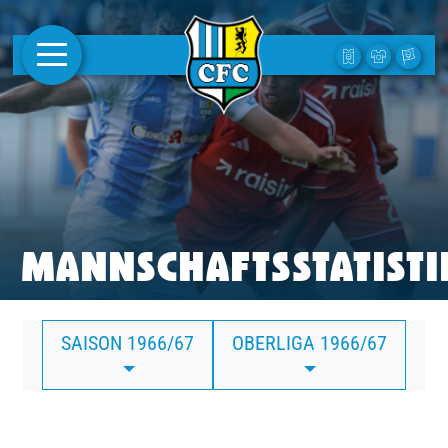
AKTUELLES
1. MANNSCHAFT
FRAUEN
CAMPUS
MANNSCHAFTSSTATISTI
CLUB
SAISON 1966/67
OBERLIGA 1966/67
CLUBMITGLIEDSCHAFT
BUSINESS
SÜDKURVE