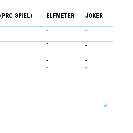
(PRO SPIEL)
ELFMETER
JOKER
-
-
-
-
-
-
1
-
-
-
-
-
-
-
>|