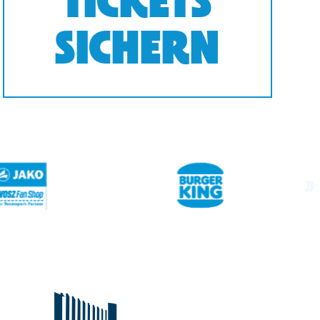
TICKETS
SICHERN
next