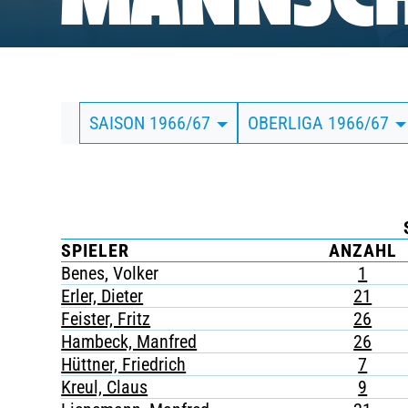
MANNSCH
BUSINESS
SÜDKURVE
SAISON 1966/67
OBERLIGA 1966/67
TICKETING
SPIELER
ANZAHL
Benes, Volker
1
Erler, Dieter
21
Feister, Fritz
26
Hambeck, Manfred
26
Hüttner, Friedrich
7
Kreul, Claus
9