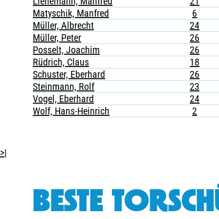
Lienemann, Manfred
21
Matyschik, Manfred
6
Müller, Albrecht
24
Müller, Peter
26
Posselt, Joachim
26
Rüdrich, Claus
18
Schuster, Eberhard
26
Steinmann, Rolf
23
Vogel, Eberhard
24
Wolf, Hans-Heinrich
2
>|
BESTE TORSCH