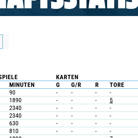
AFTSSTATIS
SPIELE
KARTEN
MINUTEN
G
G/R
R
TORE
90
-
-
-
-
1890
-
-
-
5
2340
-
-
-
-
2340
-
-
-
-
630
-
-
-
-
810
-
-
-
-