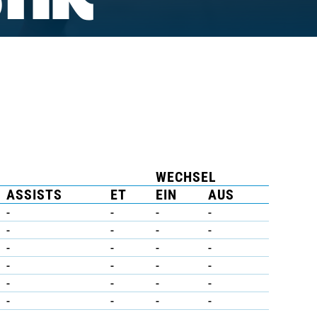
TIK
WECHSEL
ASSISTS
ET
EIN
AUS
-
-
-
-
-
-
-
-
-
-
-
-
-
-
-
-
-
-
-
-
-
-
-
-