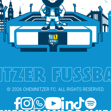
TZER FUSSB
© 2026 CHEMNITZER FC. ALL RIGHTS RESERVED.