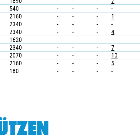
1890
-
-
-
7
540
-
-
-
-
2160
-
-
-
1
2340
-
-
-
-
2340
-
-
-
4
1620
-
-
-
-
2340
-
-
-
7
2070
-
-
-
10
2160
-
-
-
5
180
-
-
-
-
ÜTZEN