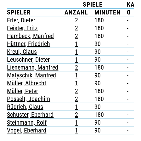
SPIELE
KAR
TICKETING
SPIELER
ANZAHL
MINUTEN
G
G
Erler, Dieter
2
180
-
-
Feister, Fritz
2
180
-
-
Hambeck, Manfred
2
180
-
-
Hüttner, Friedrich
1
90
-
-
Kreul, Claus
1
90
-
-
Leuschner, Dieter
1
90
-
-
Lienemann, Manfred
2
180
-
-
Matyschik, Manfred
1
90
-
-
Müller, Albrecht
1
90
-
-
Müller, Peter
2
180
-
-
Posselt, Joachim
2
180
-
-
Rüdrich, Claus
1
90
-
-
Schuster, Eberhard
2
180
-
-
Steinmann, Rolf
1
90
-
-
Vogel, Eberhard
1
90
-
-