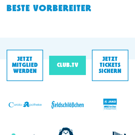
BESTE VORBEREITER
JETZT
JETZT
MITGLIED
CLUB.TV
TICKETS
WERDEN
SICHERN
v