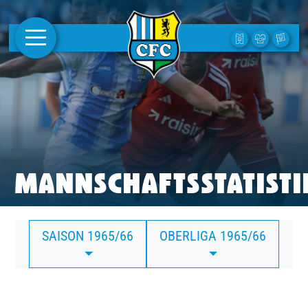
AKTUELLES
1. MANNSCHAFT
FRAUEN
CAMPUS
MANNSCHAFTSSTATISTI
CLUB
SAISON 1965/66
OBERLIGA 1965/66
CLUBMITGLIEDSCHAFT
BUSINESS
SÜDKURVE