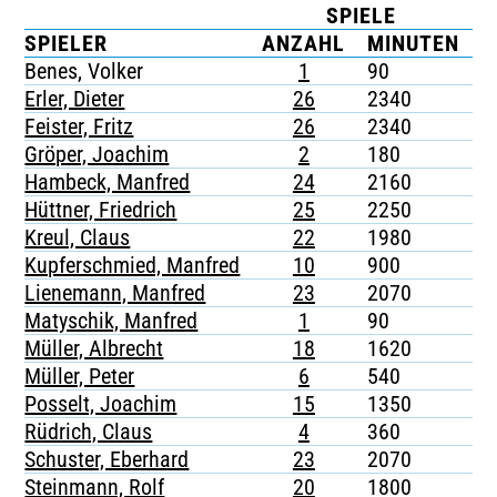
SPIELE
K
TICKETING
SPIELER
ANZAHL
MINUTEN
G
Benes, Volker
1
90
-
Erler, Dieter
26
2340
-
Feister, Fritz
26
2340
-
Gröper, Joachim
2
180
-
Hambeck, Manfred
24
2160
-
Hüttner, Friedrich
25
2250
-
Kreul, Claus
22
1980
-
Kupferschmied, Manfred
10
900
-
Lienemann, Manfred
23
2070
-
Matyschik, Manfred
1
90
-
Müller, Albrecht
18
1620
-
Müller, Peter
6
540
-
Posselt, Joachim
15
1350
-
Rüdrich, Claus
4
360
-
Schuster, Eberhard
23
2070
-
Steinmann, Rolf
20
1800
-