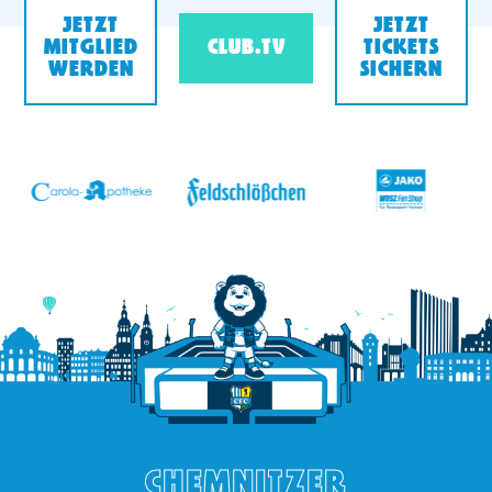
JETZT
JETZT
MITGLIED
CLUB.TV
TICKETS
WERDEN
SICHERN
v
CHEMNITZER