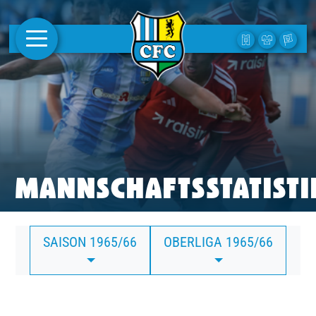
AKTUELLES
1. MANNSCHAFT
FRAUEN
CAMPUS
MANNSCHAFTSSTATISTI
CLUB
SAISON 1965/66
OBERLIGA 1965/66
CLUBMITGLIEDSCHAFT
BUSINESS
SÜDKURVE