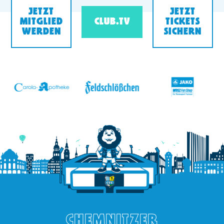
JETZT
JETZT
MITGLIED
CLUB.TV
TICKETS
WERDEN
SICHERN
v
CHEMNITZER