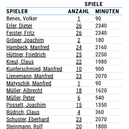
SPIELE
K
TICKETING
SPIELER
ANZAHL
MINUTEN
G
Benes, Volker
1
90
-
Erler, Dieter
26
2340
-
Feister, Fritz
26
2340
-
Gröper, Joachim
2
180
-
Hambeck, Manfred
24
2160
-
Hüttner, Friedrich
25
2250
-
Kreul, Claus
22
1980
-
Kupferschmied, Manfred
10
900
-
Lienemann, Manfred
23
2070
-
Matyschik, Manfred
1
90
-
Müller, Albrecht
18
1620
-
Müller, Peter
6
540
-
Posselt, Joachim
15
1350
-
Rüdrich, Claus
4
360
-
Schuster, Eberhard
23
2070
-
Steinmann, Rolf
20
1800
-