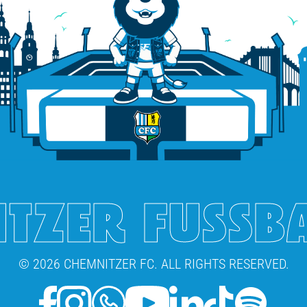
TZER FUSSB
© 2026 CHEMNITZER FC. ALL RIGHTS RESERVED.