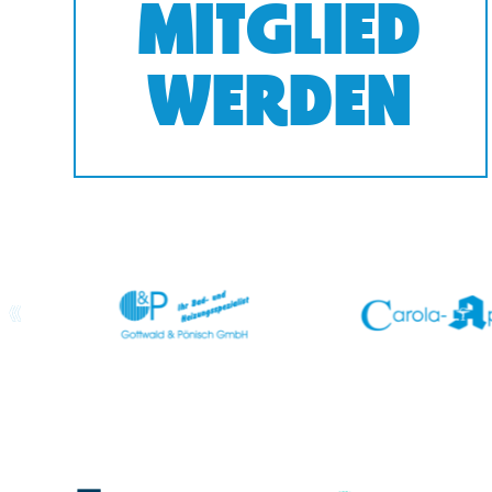
MITGLIED
WERDEN
prev