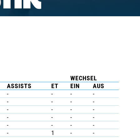
TIK
WECHSEL
ASSISTS
ET
EIN
AUS
-
-
-
-
-
-
-
-
-
-
-
-
-
-
-
-
-
-
-
-
-
1
-
-