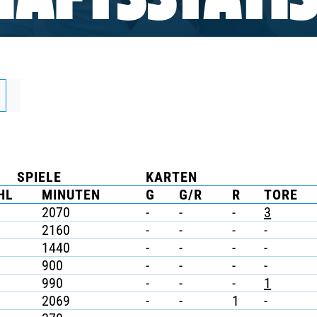
AFTSSTATIS
SPIELE
KARTEN
HL
MINUTEN
G
G/R
R
TORE
2070
-
-
-
3
2160
-
-
-
-
1440
-
-
-
-
900
-
-
-
-
990
-
-
-
1
2069
-
-
1
-