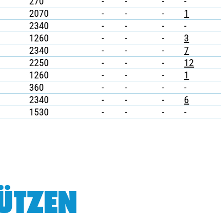
270
-
-
-
-
2070
-
-
-
1
2340
-
-
-
-
1260
-
-
-
3
2340
-
-
-
7
2250
-
-
-
12
1260
-
-
-
1
360
-
-
-
-
2340
-
-
-
6
1530
-
-
-
-
ÜTZEN