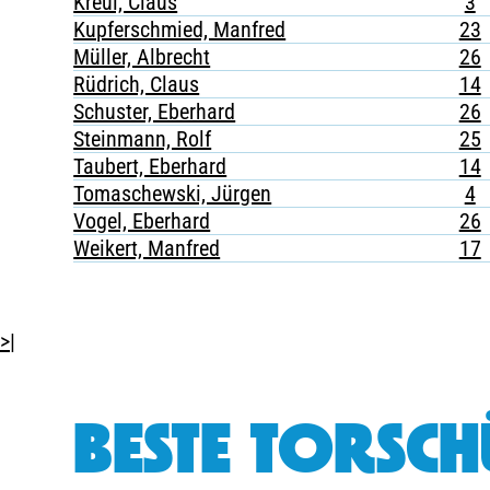
Kreul, Claus
3
Kupferschmied, Manfred
23
Müller, Albrecht
26
Rüdrich, Claus
14
Schuster, Eberhard
26
Steinmann, Rolf
25
Taubert, Eberhard
14
Tomaschewski, Jürgen
4
Vogel, Eberhard
26
Weikert, Manfred
17
>|
BESTE TORSCH