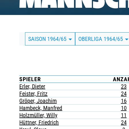
MANNSCH
BUSINESS
SÜDKURVE
SAISON 1964/65
OBERLIGA 1964/65
TICKETING
SPIELER
ANZA
Erler, Dieter
23
Feister, Fritz
24
Gröper, Joachim
16
Hambeck, Manfred
10
Holzmüller, Willy
11
Hüttner, Friedrich
24