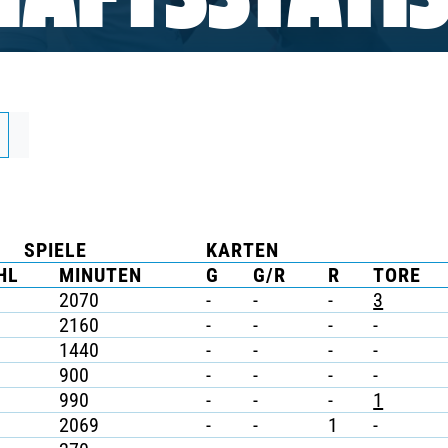
AFTSSTATIS
SPIELE
KARTEN
HL
MINUTEN
G
G/R
R
TORE
2070
-
-
-
3
2160
-
-
-
-
1440
-
-
-
-
900
-
-
-
-
990
-
-
-
1
2069
-
-
1
-