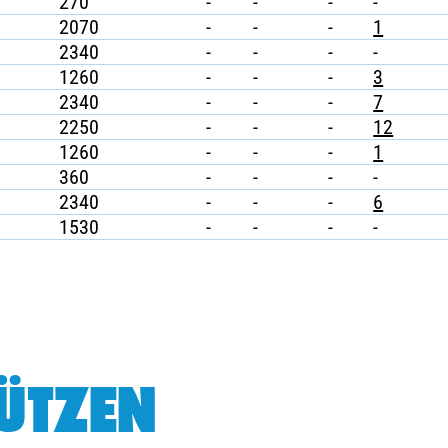
270
-
-
-
-
2070
-
-
-
1
2340
-
-
-
-
1260
-
-
-
3
2340
-
-
-
7
2250
-
-
-
12
1260
-
-
-
1
360
-
-
-
-
2340
-
-
-
6
1530
-
-
-
-
ÜTZEN