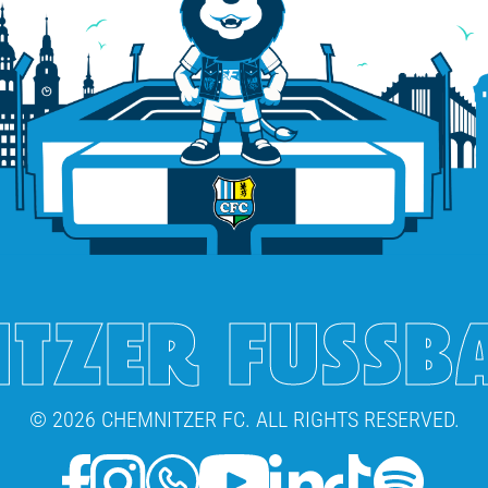
TZER FUSSB
© 2026 CHEMNITZER FC. ALL RIGHTS RESERVED.