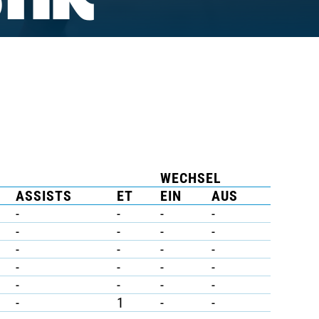
TIK
WECHSEL
ASSISTS
ET
EIN
AUS
-
-
-
-
-
-
-
-
-
-
-
-
-
-
-
-
-
-
-
-
-
1
-
-