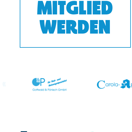
MITGLIED
WERDEN
prev