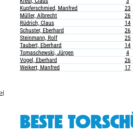
Kreul, Claus
3
Kupferschmied, Manfred
23
Müller, Albrecht
26
Rüdrich, Claus
14
Schuster, Eberhard
26
Steinmann, Rolf
25
Taubert, Eberhard
14
Tomaschewski, Jürgen
4
Vogel, Eberhard
26
Weikert, Manfred
17
>|
BESTE TORSCH