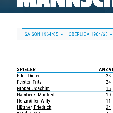
MANNSCH
BUSINESS
SÜDKURVE
SAISON 1964/65
OBERLIGA 1964/65
TICKETING
SPIELER
ANZA
Erler, Dieter
23
Feister, Fritz
24
Gröper, Joachim
16
Hambeck, Manfred
10
Holzmüller, Willy
11
Hüttner, Friedrich
24