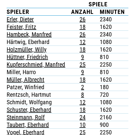
SPIELE
K
TICKETING
SPIELER
ANZAHL
MINUTEN
G
Erler, Dieter
26
2340
-
Feister, Fritz
18
1620
-
Hambeck, Manfred
26
2340
-
Härtwig, Eberhard
12
1080
-
Holzmüller, Willy
18
1620
-
Hüttner, Friedrich
9
810
-
Kupferschmied, Manfred
25
2250
-
Miller, Harro
9
810
-
Müller, Albrecht
18
1620
-
Patzer, Winfried
2
180
-
Rentzsch, Hartmut
8
720
-
Schmidt, Wolfgang
12
1080
-
Schuster, Eberhard
18
1620
-
Steinmann, Rolf
24
2160
-
Taubert, Eberhard
10
900
-
Vogel, Eberhard
25
2250
-