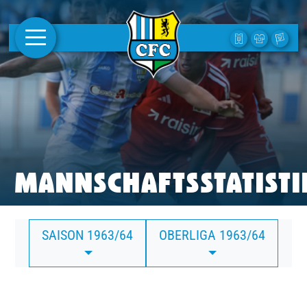
AKTUELLES
1. MANNSCHAFT
FRAUEN
CAMPUS
MANNSCHAFTSSTATISTI
CLUB
SAISON 1963/64
OBERLIGA 1963/64
CLUBMITGLIEDSCHAFT
BUSINESS
SÜDKURVE