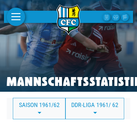
AKTUELLES
1. MANNSCHAFT
FRAUEN
CAMPUS
MANNSCHAFTSSTATISTI
CLUB
SAISON 1961/62
DDR-LIGA 1961/ 62
CLUBMITGLIEDSCHAFT
BUSINESS
SÜDKURVE