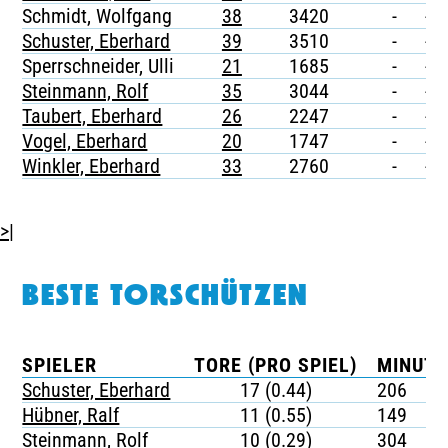
Schmidt, Wolfgang
38
3420
-
-
Schuster, Eberhard
39
3510
-
-
Sperrschneider, Ulli
21
1685
-
-
Steinmann, Rolf
35
3044
-
-
Taubert, Eberhard
26
2247
-
-
Vogel, Eberhard
20
1747
-
-
Winkler, Eberhard
33
2760
-
-
>|
BESTE TORSCHÜTZEN
SPIELER
TORE (PRO SPIEL)
MINUTE
Schuster, Eberhard
17 (0.44)
206
Hübner, Ralf
11 (0.55)
149
Steinmann, Rolf
10 (0.29)
304