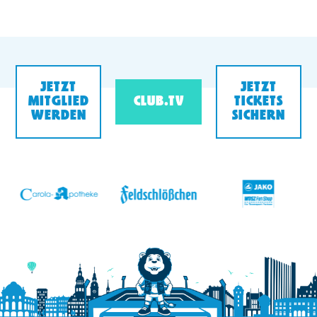
JETZT
JETZT
MITGLIED
CLUB.TV
TICKETS
WERDEN
SICHERN
v