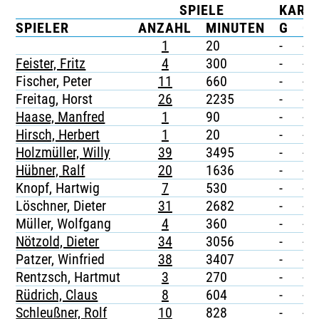
SPIELE
KART
TICKETING
SPIELER
ANZAHL
MINUTEN
G
G/
1
20
-
-
Feister, Fritz
4
300
-
-
Fischer, Peter
11
660
-
-
Freitag, Horst
26
2235
-
-
Haase, Manfred
1
90
-
-
Hirsch, Herbert
1
20
-
-
Holzmüller, Willy
39
3495
-
-
Hübner, Ralf
20
1636
-
-
Knopf, Hartwig
7
530
-
-
Löschner, Dieter
31
2682
-
-
Müller, Wolfgang
4
360
-
-
Nötzold, Dieter
34
3056
-
-
Patzer, Winfried
38
3407
-
-
Rentzsch, Hartmut
3
270
-
-
Rüdrich, Claus
8
604
-
-
Schleußner, Rolf
10
828
-
-