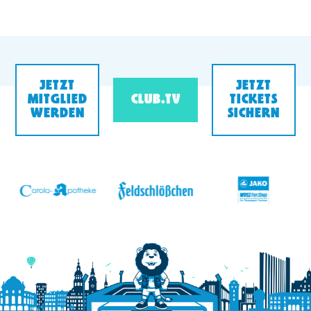
JETZT
JETZT
MITGLIED
CLUB.TV
TICKETS
WERDEN
SICHERN
v