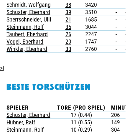
Schmidt, Wolfgang
38
3420
-
-
Schuster, Eberhard
39
3510
-
-
Sperrschneider, Ulli
21
1685
-
-
Steinmann, Rolf
35
3044
-
-
Taubert, Eberhard
26
2247
-
-
Vogel, Eberhard
20
1747
-
-
Winkler, Eberhard
33
2760
-
-
>|
BESTE TORSCHÜTZEN
SPIELER
TORE (PRO SPIEL)
MINUTE
Schuster, Eberhard
17 (0.44)
206
Hübner, Ralf
11 (0.55)
149
Steinmann, Rolf
10 (0.29)
304