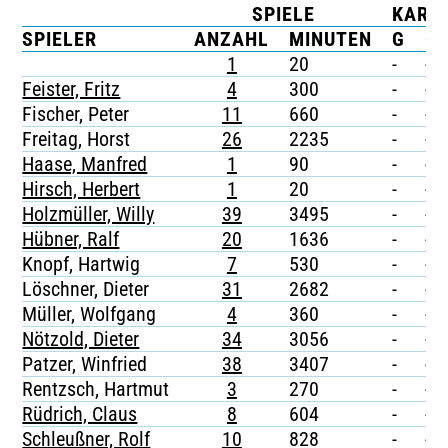
SPIELE
KART
TICKETING
SPIELER
ANZAHL
MINUTEN
G
G/
1
20
-
-
Feister, Fritz
4
300
-
-
Fischer, Peter
11
660
-
-
Freitag, Horst
26
2235
-
-
Haase, Manfred
1
90
-
-
Hirsch, Herbert
1
20
-
-
Holzmüller, Willy
39
3495
-
-
Hübner, Ralf
20
1636
-
-
Knopf, Hartwig
7
530
-
-
Löschner, Dieter
31
2682
-
-
Müller, Wolfgang
4
360
-
-
Nötzold, Dieter
34
3056
-
-
Patzer, Winfried
38
3407
-
-
Rentzsch, Hartmut
3
270
-
-
Rüdrich, Claus
8
604
-
-
Schleußner, Rolf
10
828
-
-