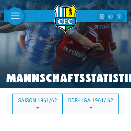
AKTUELLES
1. MANNSCHAFT
FRAUEN
CAMPUS
MANNSCHAFTSSTATISTI
CLUB
SAISON 1961/62
DDR-LIGA 1961/ 62
CLUBMITGLIEDSCHAFT
BUSINESS
SÜDKURVE