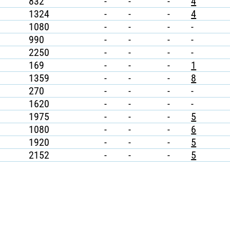
832
-
-
-
4
1324
-
-
-
4
1080
-
-
-
-
990
-
-
-
-
2250
-
-
-
-
169
-
-
-
1
1359
-
-
-
8
270
-
-
-
-
1620
-
-
-
-
1975
-
-
-
5
1080
-
-
-
6
1920
-
-
-
5
2152
-
-
-
5