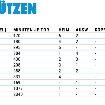
ÜTZEN
EL)
MINUTEN JE TOR
HEIM
AUSW
KOPF
170
6
2
-
180
4
2
-
395
5
-
-
384
1
4
-
430
2
3
-
208
3
1
-
358
2
2
-
331
4
-
-
169
-
1
-
1077
1
-
-
2340
1
-
-