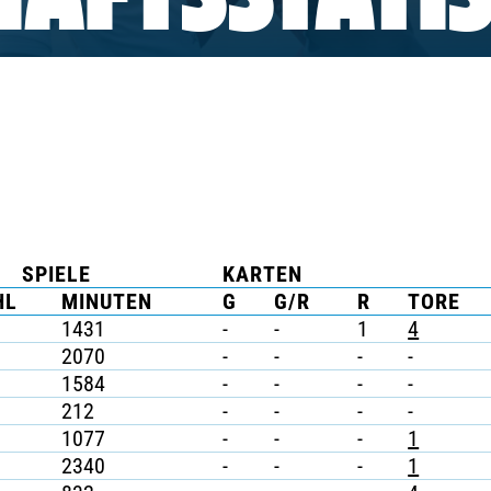
AFTSSTATIS
SPIELE
KARTEN
HL
MINUTEN
G
G/R
R
TORE
1431
-
-
1
4
2070
-
-
-
-
1584
-
-
-
-
212
-
-
-
-
1077
-
-
-
1
2340
-
-
-
1