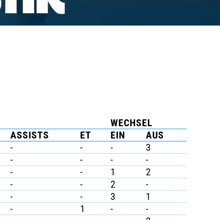
TIK
WECHSEL
ASSISTS
ET
EIN
AUS
-
-
-
3
-
-
-
-
-
-
1
2
-
-
2
-
-
-
3
1
-
1
-
-