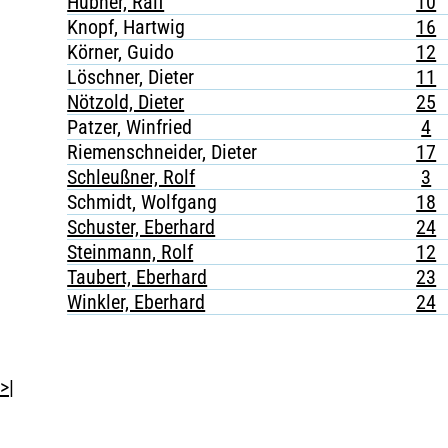
Hübner, Ralf
10
Knopf, Hartwig
16
Körner, Guido
12
Löschner, Dieter
11
Nötzold, Dieter
25
Patzer, Winfried
4
Riemenschneider, Dieter
17
Schleußner, Rolf
3
Schmidt, Wolfgang
18
Schuster, Eberhard
24
Steinmann, Rolf
12
Taubert, Eberhard
23
Winkler, Eberhard
24
>|