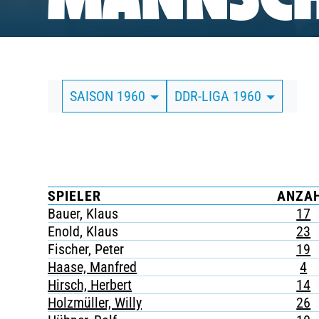
MANNSCH
BUSINESS
SÜDKURVE
SAISON 1960
DDR-LIGA 1960
TICKETING
SPIELER
ANZA
Bauer, Klaus
17
Enold, Klaus
23
Fischer, Peter
19
Haase, Manfred
4
Hirsch, Herbert
14
Holzmüller, Willy
26