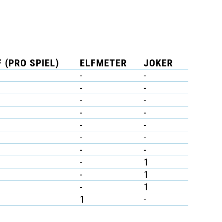
 (PRO SPIEL)
ELFMETER
JOKER
-
-
-
-
-
-
-
-
-
-
-
-
-
-
-
1
-
1
-
1
1
-