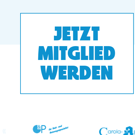
JETZT
MITGLIED
WERDEN
prev