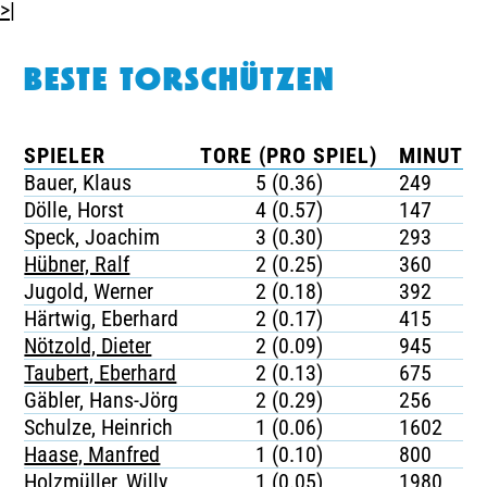
>|
BESTE TORSCHÜTZEN
SPIELER
TORE (PRO SPIEL)
MINUTEN
Bauer, Klaus
5 (0.36)
249
Dölle, Horst
4 (0.57)
147
Speck, Joachim
3 (0.30)
293
Hübner, Ralf
2 (0.25)
360
Jugold, Werner
2 (0.18)
392
Härtwig, Eberhard
2 (0.17)
415
Nötzold, Dieter
2 (0.09)
945
Taubert, Eberhard
2 (0.13)
675
Gäbler, Hans-Jörg
2 (0.29)
256
Schulze, Heinrich
1 (0.06)
1602
Haase, Manfred
1 (0.10)
800
Holzmüller, Willy
1 (0.05)
1980