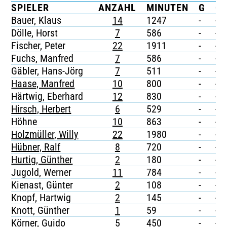
SPIELER
ANZAHL
MINUTEN
G
G/
TICKETING
Bauer, Klaus
14
1247
-
-
Dölle, Horst
7
586
-
-
Fischer, Peter
22
1911
-
-
Fuchs, Manfred
7
586
-
-
Gäbler, Hans-Jörg
7
511
-
-
Haase, Manfred
10
800
-
-
Härtwig, Eberhard
12
830
-
-
Hirsch, Herbert
6
529
-
-
Höhne
10
863
-
-
Holzmüller, Willy
22
1980
-
-
Hübner, Ralf
8
720
-
-
Hurtig, Günther
2
180
-
-
Jugold, Werner
11
784
-
-
Kienast, Günter
2
108
-
-
Knopf, Hartwig
2
145
-
-
Knott, Günther
1
59
-
-
Körner, Guido
5
450
-
-