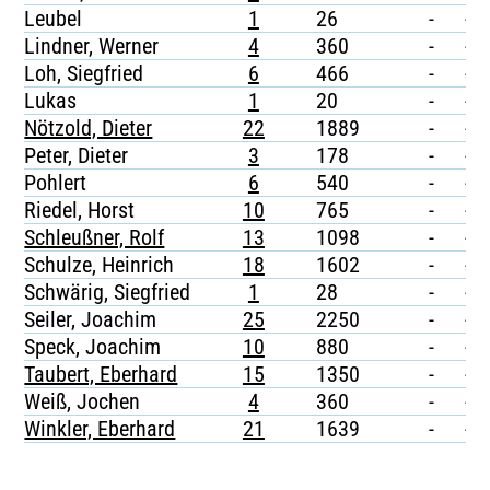
Leubel
1
26
-
-
Lindner, Werner
4
360
-
-
Loh, Siegfried
6
466
-
-
Lukas
1
20
-
-
Nötzold, Dieter
22
1889
-
-
Peter, Dieter
3
178
-
-
Pohlert
6
540
-
-
Riedel, Horst
10
765
-
-
Schleußner, Rolf
13
1098
-
-
Schulze, Heinrich
18
1602
-
-
Schwärig, Siegfried
1
28
-
-
Seiler, Joachim
25
2250
-
-
Speck, Joachim
10
880
-
-
Taubert, Eberhard
15
1350
-
-
Weiß, Jochen
4
360
-
-
Winkler, Eberhard
21
1639
-
-