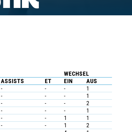
TIK
WECHSEL
ASSISTS
ET
EIN
AUS
-
-
-
1
-
-
-
1
-
-
-
2
-
-
-
1
-
-
1
1
-
-
1
2