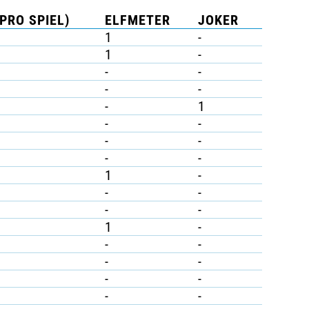
PRO SPIEL)
ELFMETER
JOKER
1
-
1
-
-
-
-
-
-
1
-
-
-
-
-
-
1
-
-
-
-
-
1
-
-
-
-
-
-
-
-
-