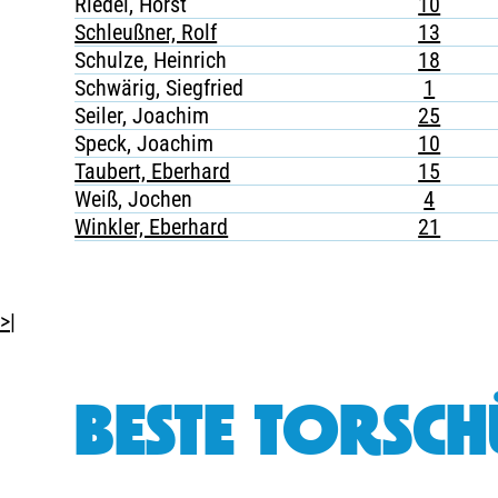
Riedel, Horst
10
Schleußner, Rolf
13
Schulze, Heinrich
18
Schwärig, Siegfried
1
Seiler, Joachim
25
Speck, Joachim
10
Taubert, Eberhard
15
Weiß, Jochen
4
Winkler, Eberhard
21
>|
BESTE TORSCH