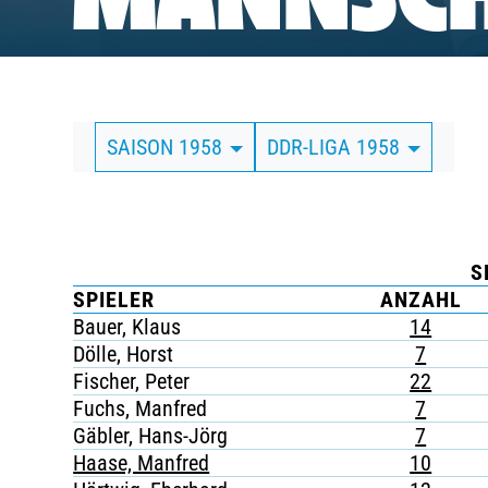
MANNSCH
BUSINESS
SÜDKURVE
SAISON 1958
DDR-LIGA 1958
TICKETING
S
SPIELER
ANZAHL
Bauer, Klaus
14
Dölle, Horst
7
Fischer, Peter
22
Fuchs, Manfred
7
Gäbler, Hans-Jörg
7
Haase, Manfred
10