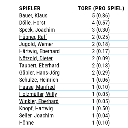
SPIELER
TORE (PRO SPIEL)
Bauer, Klaus
5 (0.36)
Dölle, Horst
4 (0.57)
Speck, Joachim
3 (0.30)
Hübner, Ralf
2 (0.25)
Jugold, Werner
2 (0.18)
Härtwig, Eberhard
2 (0.17)
Nötzold, Dieter
2 (0.09)
Taubert, Eberhard
2 (0.13)
Gäbler, Hans-Jörg
2 (0.29)
Schulze, Heinrich
1 (0.06)
Haase, Manfred
1 (0.10)
Holzmüller, Willy
1 (0.05)
Winkler, Eberhard
1 (0.05)
Knopf, Hartwig
1 (0.50)
Seiler, Joachim
1 (0.04)
Höhne
1 (0.10)