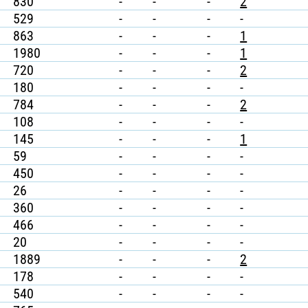
830
-
-
-
2
529
-
-
-
-
863
-
-
-
1
1980
-
-
-
1
720
-
-
-
2
180
-
-
-
-
784
-
-
-
2
108
-
-
-
-
145
-
-
-
1
59
-
-
-
-
450
-
-
-
-
26
-
-
-
-
360
-
-
-
-
466
-
-
-
-
20
-
-
-
-
1889
-
-
-
2
178
-
-
-
-
540
-
-
-
-