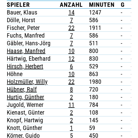
SPIELER
ANZAHL
MINUTEN
G
G/
TICKETING
Bauer, Klaus
14
1247
-
-
Dölle, Horst
7
586
-
-
Fischer, Peter
22
1911
-
-
Fuchs, Manfred
7
586
-
-
Gäbler, Hans-Jörg
7
511
-
-
Haase, Manfred
10
800
-
-
Härtwig, Eberhard
12
830
-
-
Hirsch, Herbert
6
529
-
-
Höhne
10
863
-
-
Holzmüller, Willy
22
1980
-
-
Hübner, Ralf
8
720
-
-
Hurtig, Günther
2
180
-
-
Jugold, Werner
11
784
-
-
Kienast, Günter
2
108
-
-
Knopf, Hartwig
2
145
-
-
Knott, Günther
1
59
-
-
Körner, Guido
5
450
-
-