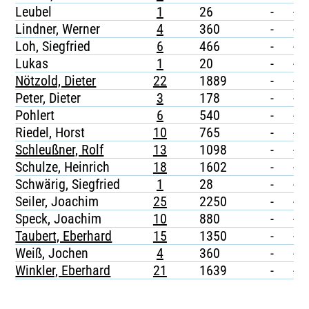
Leubel
1
26
-
-
Lindner, Werner
4
360
-
-
Loh, Siegfried
6
466
-
-
Lukas
1
20
-
-
Nötzold, Dieter
22
1889
-
-
Peter, Dieter
3
178
-
-
Pohlert
6
540
-
-
Riedel, Horst
10
765
-
-
Schleußner, Rolf
13
1098
-
-
Schulze, Heinrich
18
1602
-
-
Schwärig, Siegfried
1
28
-
-
Seiler, Joachim
25
2250
-
-
Speck, Joachim
10
880
-
-
Taubert, Eberhard
15
1350
-
-
Weiß, Jochen
4
360
-
-
Winkler, Eberhard
21
1639
-
-