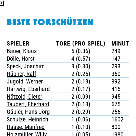
>|
BESTE TORSCHÜTZEN
SPIELER
TORE (PRO SPIEL)
MINUTEN
Bauer, Klaus
5 (0.36)
249
Dölle, Horst
4 (0.57)
147
Speck, Joachim
3 (0.30)
293
Hübner, Ralf
2 (0.25)
360
Jugold, Werner
2 (0.18)
392
Härtwig, Eberhard
2 (0.17)
415
Nötzold, Dieter
2 (0.09)
945
Taubert, Eberhard
2 (0.13)
675
Gäbler, Hans-Jörg
2 (0.29)
256
Schulze, Heinrich
1 (0.06)
1602
Haase, Manfred
1 (0.10)
800
Holzmüller, Willy
1 (0.05)
1980